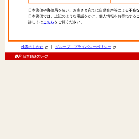
日本郵便や郵便局を装い、お客さま宛てに自動音声等による不審
日本郵便では、上記のような電話をかけ、個人情報をお尋ねする
詳しくは
こちら
をご覧ください。
|
検索のしかた
グループ・プライバシーポリシー