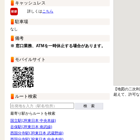
キャッシュレス
詳しくは
こちら
駐車場
なし
備考
※ 窓口業務、ATMを一時休止する場合があります。
モバイルサイト
【地図の二次利
超えて、許可な
ルート検索
検 索
最寄り駅からルートを検索
国立駅(JR東日本 中央本線)
谷保駅(JR東日本 南武線)
西国分寺駅(JR東日本 武蔵野線)
西国分寺駅(JR東日本 中央本線)