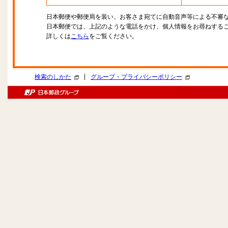
日本郵便や郵便局を装い、お客さま宛てに自動音声等による不審
日本郵便では、上記のような電話をかけ、個人情報をお尋ねする
詳しくは
こちら
をご覧ください。
|
検索のしかた
グループ・プライバシーポリシー