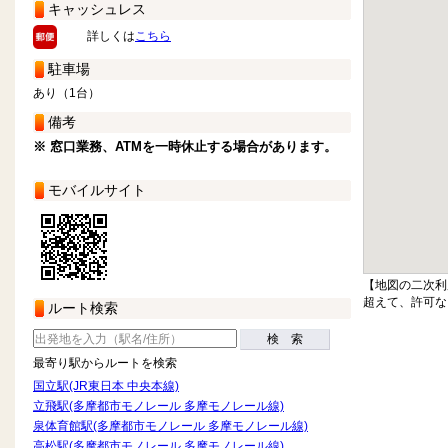
キャッシュレス
詳しくは
こちら
駐車場
あり（1台）
備考
※ 窓口業務、ATMを一時休止する場合があります。
モバイルサイト
【地図の二次利
超えて、許可な
ルート検索
検 索
最寄り駅からルートを検索
国立駅(JR東日本 中央本線)
立飛駅(多摩都市モノレール 多摩モノレール線)
泉体育館駅(多摩都市モノレール 多摩モノレール線)
高松駅(多摩都市モノレール 多摩モノレール線)