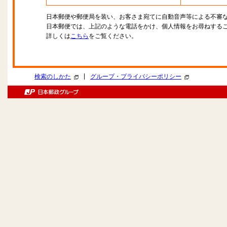
日本郵便や郵便局を装い、お客さま宛てに自動音声等による不審
日本郵便では、上記のような電話をかけ、個人情報をお尋ねする
詳しくは
こちら
をご覧ください。
|
検索のしかた
グループ・プライバシーポリシー