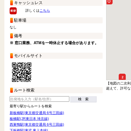
キャッシュレス
詳しくは
こちら
駐車場
なし
備考
※ 窓口業務、ATMを一時休止する場合があります。
モバイルサイト
2
【地図の二次利
超えて、許可な
ルート検索
検 索
最寄り駅からルートを検索
新板橋駅(東京都交通局 6号三田線)
板橋駅(JR東日本 埼京線)
西巣鴨駅(東京都交通局 6号三田線)
下板橋駅(東武 東上本線)