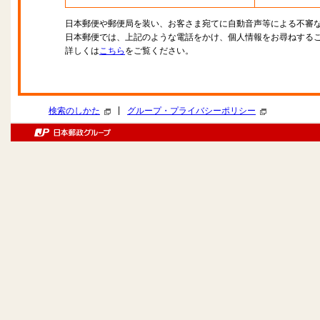
日本郵便や郵便局を装い、お客さま宛てに自動音声等による不審
日本郵便では、上記のような電話をかけ、個人情報をお尋ねする
詳しくは
こちら
をご覧ください。
|
検索のしかた
グループ・プライバシーポリシー