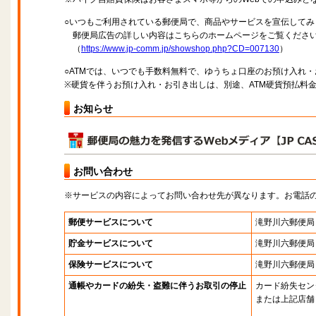
○いつもご利用されている郵便局で、商品やサービスを宣伝してみ
郵便局広告の詳しい内容はこちらのホームページをご覧くださ
（
https://www.jp-comm.jp/showshop.php?CD=007130
）
○ATMでは、いつでも手数料無料で、ゆうちょ口座のお預け入れ
※硬貨を伴うお預け入れ・お引き出しは、別途、ATM硬貨預払料
お知らせ
お問い合わせ
※サービスの内容によってお問い合わせ先が異なります。お電話
郵便サービスについて
滝野川六郵便局
貯金サービスについて
滝野川六郵便局
保険サービスについて
滝野川六郵便局
通帳やカードの紛失・盗難に伴うお取引の停止
カード紛失セン
または上記店舗