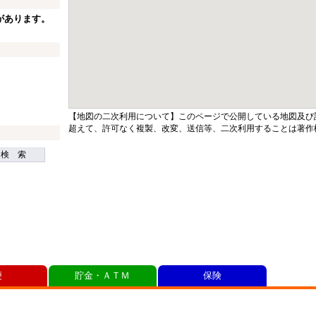
があります。
【地図の二次利用について】このページで公開している地図及び
超えて、許可なく複製、改変、送信等、二次利用することは著作
検 索
便
貯金・ＡＴＭ
保険