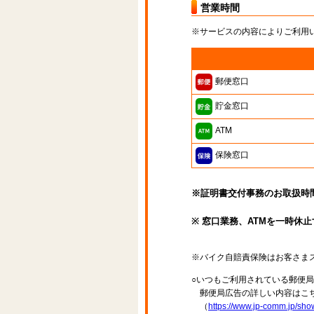
営業時間
※サービスの内容によりご利用
郵便窓口
貯金窓口
ATM
保険窓口
※証明書交付事務のお取扱時間は
※ 窓口業務、ATMを一時休
※バイク自賠責保険はお客さま
○いつもご利用されている郵便
郵便局広告の詳しい内容はこち
（
https://www.jp-comm.jp/s