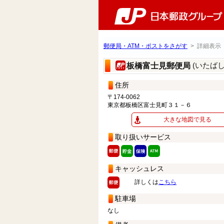
郵便局・ATM・ポストをさがす
> 詳細表示
(いたば
板橋富士見郵便局
住所
〒174-0062
東京都板橋区富士見町３１－６
大きな地図で見る
取り扱いサービス
キャッシュレス
詳しくは
こちら
駐車場
なし