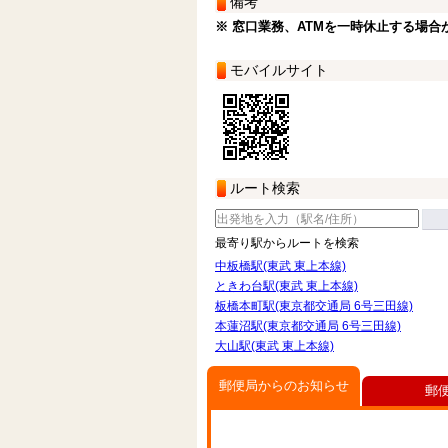
備考
※ 窓口業務、ATMを一時休止する場合
モバイルサイト
ルート検索
最寄り駅からルートを検索
中板橋駅(東武 東上本線)
ときわ台駅(東武 東上本線)
板橋本町駅(東京都交通局 6号三田線)
本蓮沼駅(東京都交通局 6号三田線)
大山駅(東武 東上本線)
郵便局からのお知らせ
郵