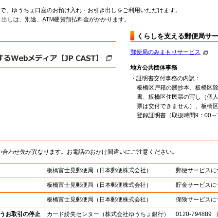
料で、ゆうちょ口座のお預け入れ・お引き出しをご利用いただけます。
出しは、別途、ATM硬貨預払料金がかかります。
くらしを支える郵便局サ
郵便局のみまもりサービス
地方公共団体事務
・証明書交付事務の内訳：
板橋区戸籍の謄抄本、板橋区
書、板橋区住民票の写し（個
票は交付できません）、板橋
登録証明書（取扱時間9：00～1
い合わせ先が異なります。お電話のおかけ間違いにご注意ください。
板橋富士見郵便局
（日本郵便株式会社）
郵便サービスに
板橋富士見郵便局
（日本郵便株式会社）
貯金サービスに
板橋富士見郵便局
（日本郵便株式会社）
保険サービスに
うお取引の停止
カード紛失センター
（株式会社ゆうちょ銀行）
0120-7948