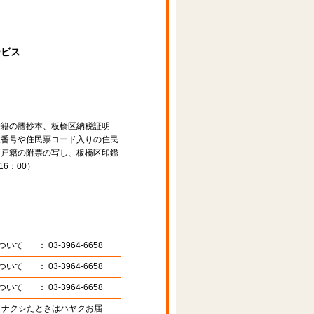
ービス
除籍の謄抄本、板橋区納税証明
人番号や住民票コード入りの住民
区戸籍の附票の写し、板橋区印鑑
6：00）
ついて
： 03-3964-6658
ついて
： 03-3964-6658
ついて
： 03-3964-6658
89 （ナクシたときはハヤクお届