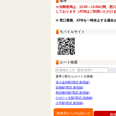
備考
☆当郵便局は、12:00～13:00の間、
しております（ATMはご利用いただけ
※ 窓口業務、ATMを一時休止する場合
モバイルサイト
ルート検索
最寄り駅からルートを検索
花小金井駅(西武 新宿線)
田無駅(西武 新宿線)
西武柳沢駅(西武 新宿線)
ひばりヶ丘駅(西武 池袋線)
小平駅(西武 新宿線)
郵便局からのお知らせ
郵