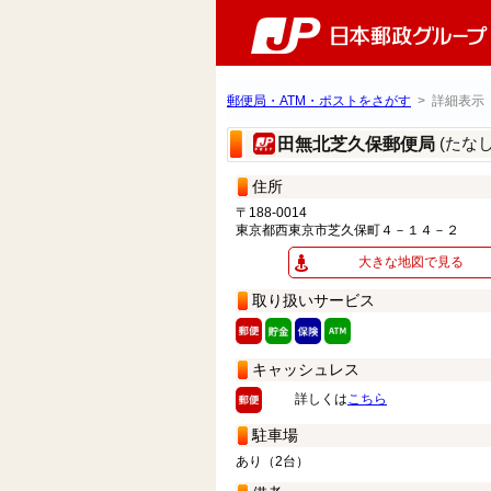
郵便局・ATM・ポストをさがす
> 詳細表示
(たな
田無北芝久保郵便局
住所
〒188-0014
東京都西東京市芝久保町４－１４－２
大きな地図で見る
取り扱いサービス
キャッシュレス
詳しくは
こちら
駐車場
あり（2台）