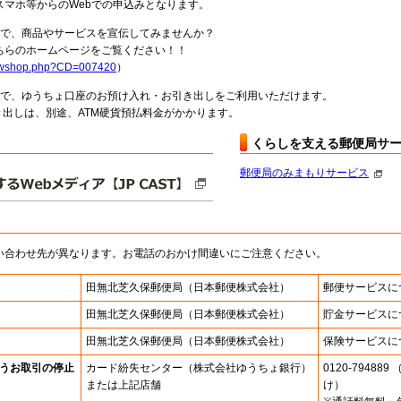
スマホ等からのWebでの申込みとなります。
局で、商品やサービスを宣伝してみませんか？
らのホームページをご覧ください！！
howshop.php?CD=007420
）
料で、ゆうちょ口座のお預け入れ・お引き出しをご利用いただけます。
出しは、別途、ATM硬貨預払料金がかかります。
くらしを支える郵便局サ
郵便局のみまもりサービス
い合わせ先が異なります。お電話のおかけ間違いにご注意ください。
田無北芝久保郵便局
（日本郵便株式会社）
郵便サービスに
田無北芝久保郵便局
（日本郵便株式会社）
貯金サービスに
田無北芝久保郵便局
（日本郵便株式会社）
保険サービスに
うお取引の停止
カード紛失センター
（株式会社ゆうちょ銀行）
0120-7948
または上記店舗
け）