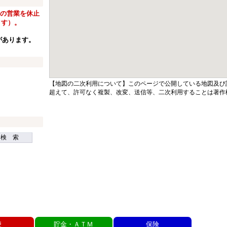
窓口の営業を休止
ます）。
があります。
【地図の二次利用について】このページで公開している地図及び
超えて、許可なく複製、改変、送信等、二次利用することは著作
検 索
便
貯金・ＡＴＭ
保険