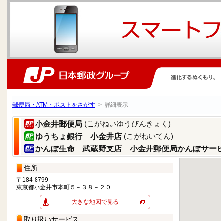
郵便局・ATM・ポストをさがす
> 詳細表示
(こがねいゆうびんきょく)
小金井郵便局
(こがねいてん)
ゆうちょ銀行 小金井店
かんぽ生命 武蔵野支店 小金井郵便局かんぽサー
住所
〒184-8799
東京都小金井市本町５－３８－２０
大きな地図で見る
取り扱いサービス