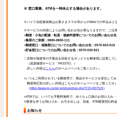
※ 窓口業務、ATMを一時休止する場合があります。
※バイク自賠責保険はお客さまスマホ等からのWebでの申込みと
※サービスの内容によりお問い合わせ先が異なりますので、ご注
○郵便・小包の配達・転居・後納申請等についてのお問い合わせ先：057
○集荷のご依頼：0800-0800-111
○郵便窓口・保険窓口についてのお問い合わせ先：0570-943-019
○貯金窓口についてのお問い合わせ先：0570-030-921
〇衣類や雑貨等の不要品を回収するボックスを郵便局に設置して
（資源循環サービス「PASSTO」）
詳しい内容は
こちら
のホームページをご覧ください。
○いつもご利用されている郵便局で、商品やサービスを宣伝してみ
郵便局広告の詳しい内容はこちらのホームページをご覧くださ
（
https://www.jp-comm.jp/showshop.php?CD=007520
）
○ATMでは、いつでも手数料無料で、ゆうちょ口座のお預け入れ
※硬貨を伴うお預け入れ・お引き出しは、別途、ATM硬貨預払料
お知らせ