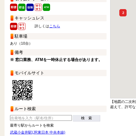
2
キャッシュレス
詳しくは
こちら
駐車場
あり（10台）
備考
※ 窓口業務、ATMを一時休止する場合があります。
モバイルサイト
【地図の二次利
超えて、許可な
ルート検索
検 索
最寄り駅からルートを検索
武蔵小金井駅(JR東日本 中央本線)