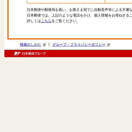
日本郵便や郵便局を装い、お客さま宛てに自動音声等による不審
日本郵便では、上記のような電話をかけ、個人情報をお尋ねする
詳しくは
こちら
をご覧ください。
|
検索のしかた
グループ・プライバシーポリシー