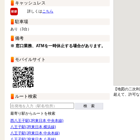
キャッシュレス
詳しくは
こちら
駐車場
あり（3台）
備考
※ 窓口業務、ATMを一時休止する場合があります。
モバイルサイト
【地図の二次利
超えて、許可な
ルート検索
検 索
最寄り駅からルートを検索
西八王子駅(JR東日本 中央本線)
八王子駅(JR東日本 横浜線)
八王子駅(JR東日本 中央本線)
八王子駅(JR東日本 八高線)