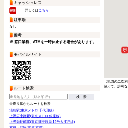
キャッシュレス
詳しくは
こちら
駐車場
なし
備考
※ 窓口業務、ATMを一時休止する場合があります。
モバイルサイト
【地図の二次利
超えて、許可な
ルート検索
検 索
最寄り駅からルートを検索
湯島駅(東京メトロ 千代田線)
上野広小路駅(東京メトロ 銀座線)
上野御徒町駅(東京都交通局 12号大江戸線)
京成上野駅(京成 本線)