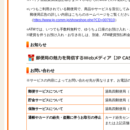
○いつもご利用されている郵便局で、商品やサービスを宣伝してみ
郵便局広告の詳しい内容はこちらのホームページをご覧くださ
（
https://www.jp-comm.jp/showshop.php?CD=007810
）
○ATMでは、いつでも手数料無料で、ゆうちょ口座のお預け入れ
※硬貨を伴うお預け入れ・お引き出しは、別途、ATM硬貨預払料
お知らせ
お問い合わせ
※サービスの内容によってお問い合わせ先が異なります。お電話
郵便サービスについて
湯島四郵便局
（
貯金サービスについて
湯島四郵便局
（
保険サービスについて
湯島四郵便局
（
通帳やカードの紛失・盗難に伴うお取引の停止
カード紛失セン
または上記店舗