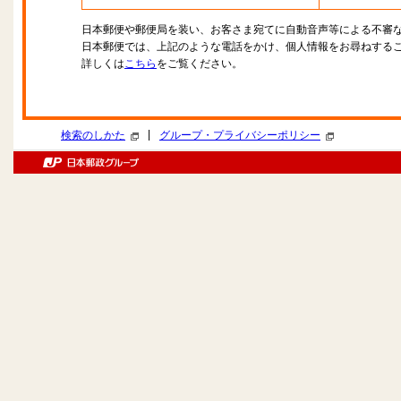
日本郵便や郵便局を装い、お客さま宛てに自動音声等による不審
日本郵便では、上記のような電話をかけ、個人情報をお尋ねする
詳しくは
こちら
をご覧ください。
|
検索のしかた
グループ・プライバシーポリシー