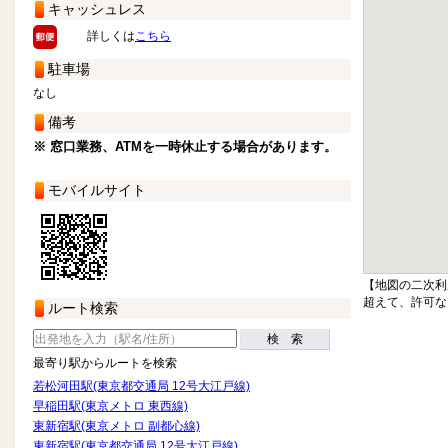
キャッシュレス
詳しくは
こちら
駐車場
なし
備考
※ 窓口業務、ATMを一時休止する場合があります。
モバイルサイト
【地図の二次利
超えて、許可な
ルート検索
検 索
最寄り駅からルートを検索
若松河田駅(東京都交通局 12号大江戸線)
早稲田駅(東京メトロ 東西線)
東新宿駅(東京メトロ 副都心線)
東新宿駅(東京都交通局 12号大江戸線)