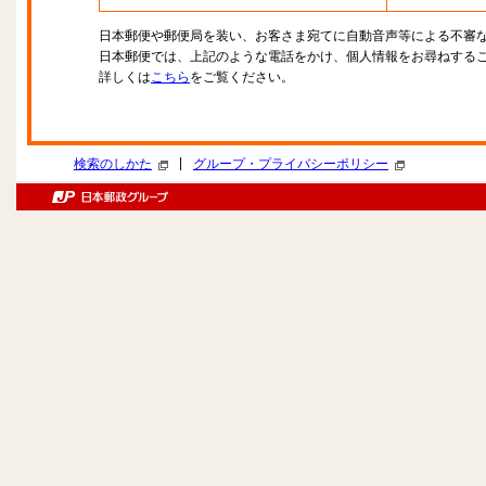
日本郵便や郵便局を装い、お客さま宛てに自動音声等による不審
日本郵便では、上記のような電話をかけ、個人情報をお尋ねする
詳しくは
こちら
をご覧ください。
|
検索のしかた
グループ・プライバシーポリシー