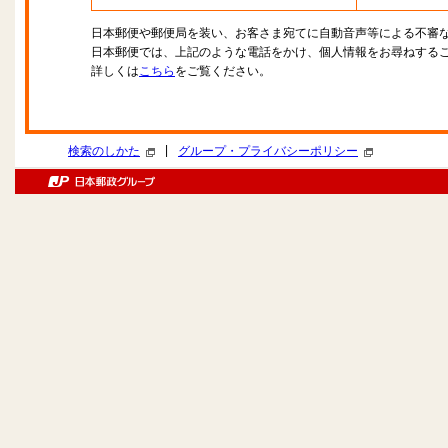
日本郵便や郵便局を装い、お客さま宛てに自動音声等による不審
日本郵便では、上記のような電話をかけ、個人情報をお尋ねする
詳しくは
こちら
をご覧ください。
|
検索のしかた
グループ・プライバシーポリシー