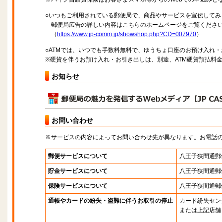
○いつもご利用されている郵便局で、商品やサービスを宣伝してみ
郵便局広告の詳しい内容はこちらのホームページをご覧くださ
（
https://www.jp-comm.jp/showshop.php?CD=007970
）
○ATMでは、いつでも手数料無料で、ゆうちょ口座のお預け入れ
※硬貨を伴うお預け入れ・お引き出しは、別途、ATM硬貨預払料
お知らせ
お問い合わせ
※サービスの内容によってお問い合わせ先が異なります。お電話
郵便サービスについて
八王子狭間通郵
貯金サービスについて
八王子狭間通郵
保険サービスについて
八王子狭間通郵
通帳やカードの紛失・盗難に伴うお取引の停止
カード紛失セン
または上記店舗