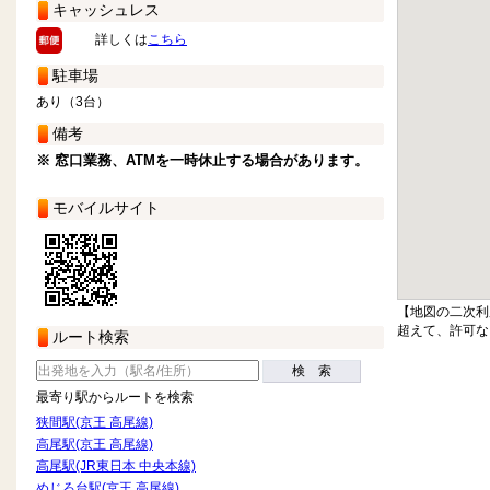
キャッシュレス
詳しくは
こちら
駐車場
あり（3台）
備考
※ 窓口業務、ATMを一時休止する場合があります。
モバイルサイト
【地図の二次利
超えて、許可な
ルート検索
検 索
最寄り駅からルートを検索
狭間駅(京王 高尾線)
高尾駅(京王 高尾線)
高尾駅(JR東日本 中央本線)
めじろ台駅(京王 高尾線)