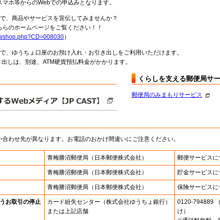
スマホ等からのWebでの申込みとなります。
局で、商品やサービスを宣伝してみませんか？
らのホームページをご覧ください！！
howshop.php?CD=008030
）
料で、ゆうちょ口座のお預け入れ・お引き出しをご利用いただけます。
出しは、別途、ATM硬貨預払料金がかかります。
くらしを支える郵便局サ
郵便局のみまもりサービス
い合わせ先が異なります。お電話のおかけ間違いにご注意ください。
青梅勝沼郵便局
（日本郵便株式会社）
郵便サービスに
青梅勝沼郵便局
（日本郵便株式会社）
貯金サービスに
青梅勝沼郵便局
（日本郵便株式会社）
保険サービスに
うお取引の停止
カード紛失センター
（株式会社ゆうちょ銀行）
0120-7948
または上記店舗
け）