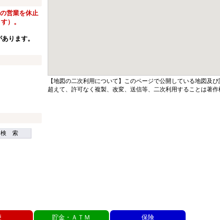
窓口の営業を休止
ます）。
があります。
【地図の二次利用について】このページで公開している地図及び
超えて、許可なく複製、改変、送信等、二次利用することは著作
検 索
便
貯金・ＡＴＭ
保険