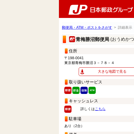
郵便局・ATM・ポストをさがす
> 詳細表示
(おうめか
青梅勝沼郵便局
住所
〒198-0041
東京都青梅市勝沼３－７８－４
大きな地図で見る
取り扱いサービス
キャッシュレス
詳しくは
こちら
駐車場
あり（2台）