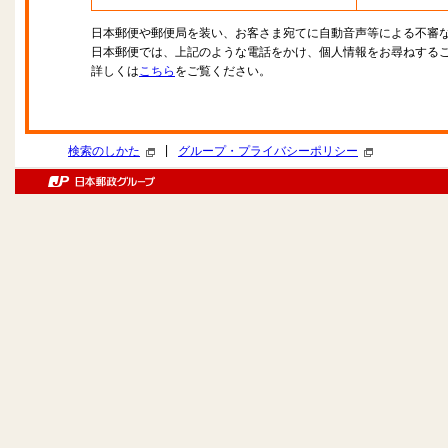
日本郵便や郵便局を装い、お客さま宛てに自動音声等による不審
日本郵便では、上記のような電話をかけ、個人情報をお尋ねする
詳しくは
こちら
をご覧ください。
|
検索のしかた
グループ・プライバシーポリシー