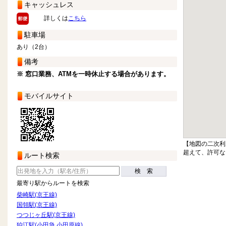
キャッシュレス
詳しくは
こちら
駐車場
あり（2台）
備考
※ 窓口業務、ATMを一時休止する場合があります。
モバイルサイト
【地図の二次利
超えて、許可な
ルート検索
検 索
最寄り駅からルートを検索
柴崎駅(京王線)
国領駅(京王線)
つつじヶ丘駅(京王線)
狛江駅(小田急 小田原線)