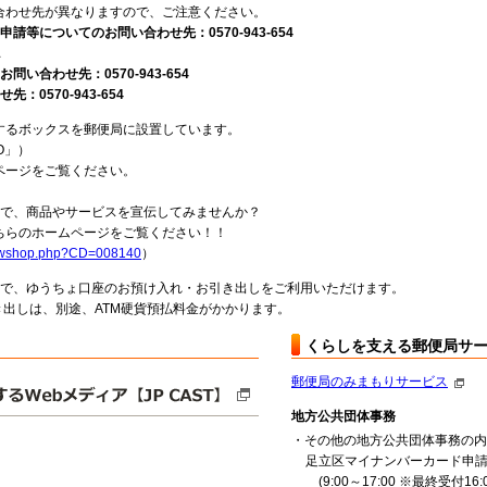
合わせ先が異なりますので、ご注意ください。
請等についてのお問い合わせ先：0570-943-654
1
い合わせ先：0570-943-654
0570-943-654
するボックスを郵便局に設置しています。
O」）
ページをご覧ください。
局で、商品やサービスを宣伝してみませんか？
らのホームページをご覧ください！！
howshop.php?CD=008140
）
料で、ゆうちょ口座のお預け入れ・お引き出しをご利用いただけます。
出しは、別途、ATM硬貨預払料金がかかります。
くらしを支える郵便局サ
郵便局のみまもりサービス
地方公共団体事務
・その他の地方公共団体事務の内
足立区マイナンバーカード申
(9:00～17:00 ※最終受付16:0