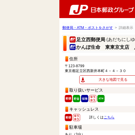
郵便局・ATM・ポストをさがす
> 詳細表示
(あだちにしゆ
足立西郵便局
かんぽ生命 東東京支店 
住所
〒123-8799
東京都足立区西新井本町４－４－３０
大きな地図で見る
取り扱いサービス
キャッシュレス
詳しくは
こちら
駐車場
あり（3台）