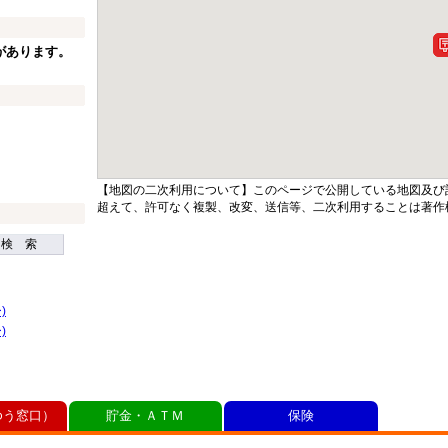
があります。
【地図の二次利用について】このページで公開している地図及び
超えて、許可なく複製、改変、送信等、二次利用することは著作
検 索
)
)
ゆう窓口）
貯金・ＡＴＭ
保険