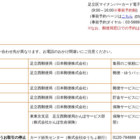
足立区マイナンバーカード電
(9:00～16:00
※事前予約制
)
（事前予約ページは
こちら
（事前予約ダイヤル：03-5888-
※なお、郵便局窓口での予約は
い合わせ先が異なります。お電話のおかけ間違いにご注意ください。
足立西郵便局
（日本郵便株式会社）
集荷のご依頼に
足立西郵便局
（日本郵便株式会社）
郵便・ゆうパッ
足立西郵便局
（日本郵便株式会社）
郵便サービスに
足立西郵便局
（日本郵便株式会社）
貯金サービスに
足立西郵便局
（日本郵便株式会社）
保険サービスに
東東京支店 足立西郵便局かんぽサービス部
保険サービスに
（株式会社かんぽ生命保険）
部）
うお取引の停止
カード紛失センター
（株式会社ゆうちょ銀行）
0120-7948