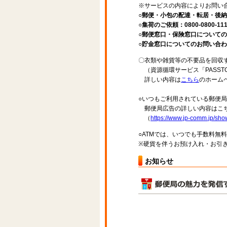
※サービスの内容によりお問い
○郵便・小包の配達・転居・後納申
○集荷のご依頼：0800-0800-11
○郵便窓口・保険窓口についてのお問
○貯金窓口についてのお問い合わせ先：
〇衣類や雑貨等の不要品を回収
（資源循環サービス「PASST
詳しい内容は
こちら
のホーム
○いつもご利用されている郵便
郵便局広告の詳しい内容はこち
（
https://www.jp-comm.jp/s
○ATMでは、いつでも手数料無
※硬貨を伴うお預け入れ・お引き
お知らせ