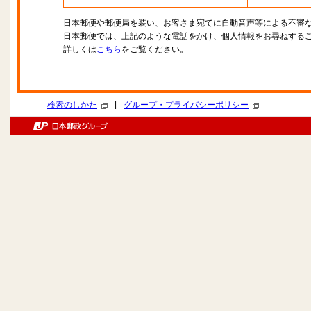
日本郵便や郵便局を装い、お客さま宛てに自動音声等による不審
日本郵便では、上記のような電話をかけ、個人情報をお尋ねする
詳しくは
こちら
をご覧ください。
|
検索のしかた
グループ・プライバシーポリシー