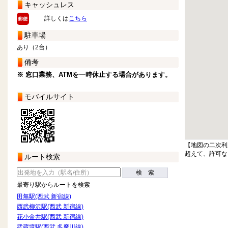
キャッシュレス
詳しくは
こちら
駐車場
あり（2台）
備考
※ 窓口業務、ATMを一時休止する場合があります。
モバイルサイト
【地図の二次利
超えて、許可な
ルート検索
検 索
最寄り駅からルートを検索
田無駅(西武 新宿線)
西武柳沢駅(西武 新宿線)
花小金井駅(西武 新宿線)
武蔵境駅(西武 多摩川線)