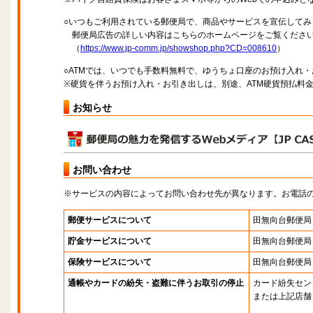
○いつもご利用されている郵便局で、商品やサービスを宣伝してみ
郵便局広告の詳しい内容はこちらのホームページをご覧くださ
（
https://www.jp-comm.jp/showshop.php?CD=008610
）
○ATMでは、いつでも手数料無料で、ゆうちょ口座のお預け入れ
※硬貨を伴うお預け入れ・お引き出しは、別途、ATM硬貨預払料
お知らせ
お問い合わせ
※サービスの内容によってお問い合わせ先が異なります。お電話
郵便サービスについて
田無向台郵便局
貯金サービスについて
田無向台郵便局
保険サービスについて
田無向台郵便局
通帳やカードの紛失・盗難に伴うお取引の停止
カード紛失セン
または上記店舗