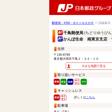
郵便局・ATM・ポストをさがす
> 詳細表示
(ちどりゆうびん
千鳥郵便局
かんぽ生命 南東京支店 
住所
〒146-8799
東京都大田区千鳥２－３４－１０
大きな地図で見る
取り扱いサービス
キャッシュレス
詳しくは
こちら
駐車場
あり（7台）