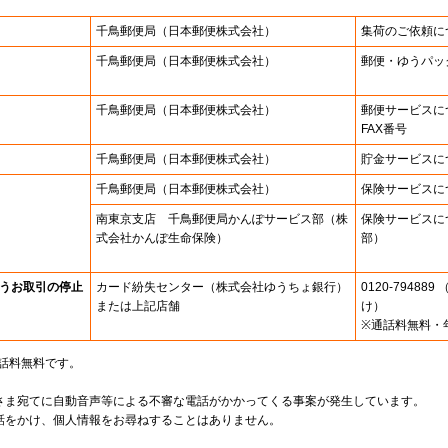
千鳥郵便局
（日本郵便株式会社）
集荷のご依頼に
千鳥郵便局
（日本郵便株式会社）
郵便・ゆうパッ
千鳥郵便局
（日本郵便株式会社）
郵便サービスに
FAX番号
千鳥郵便局
（日本郵便株式会社）
貯金サービスに
千鳥郵便局
（日本郵便株式会社）
保険サービスに
南東京支店 千鳥郵便局かんぽサービス部（株
保険サービスに
式会社かんぽ生命保険）
部）
うお取引の停止
カード紛失センター
（株式会社ゆうちょ銀行）
0120-7948
または上記店舗
け）
※通話料無料・
通話料無料です。
さま宛てに自動音声等による不審な電話がかかってくる事案が発生しています。
話をかけ、個人情報をお尋ねすることはありません。
。