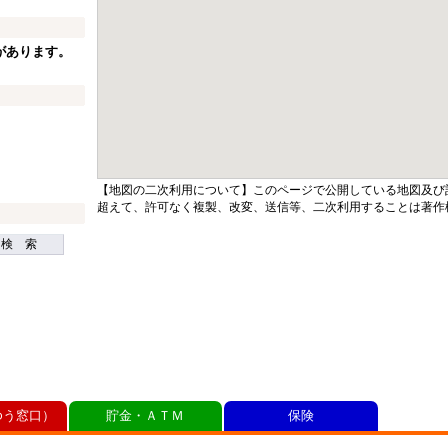
があります。
【地図の二次利用について】このページで公開している地図及び
超えて、許可なく複製、改変、送信等、二次利用することは著作
検 索
ゆう窓口）
貯金・ＡＴＭ
保険