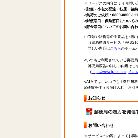
※サービスの内容によりお問い
○郵便・小包の配達・転居・後納申
○集荷のご依頼：0800-0800-11
○郵便窓口・保険窓口についてのお問
○貯金窓口についてのお問い合わせ先：
〇衣類や雑貨等の不要品を回収
（資源循環サービス「PASST
詳しい内容は
こちら
のホーム
○いつもご利用されている郵便
郵便局広告の詳しい内容はこち
（
https://www.jp-comm.jp/s
○ATMでは、いつでも手数料無
※硬貨を伴うお預け入れ・お引き
お知らせ
お問い合わせ
※サービスの内容によってお問