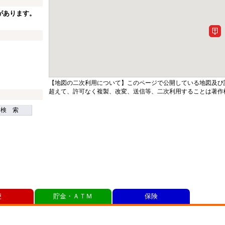
があります。
【地図の二次利用について】このページで公開している地図及び
超えて、許可なく複製、改変、送信等、二次利用することは著作
検 索
便
貯金・ＡＴＭ
保険