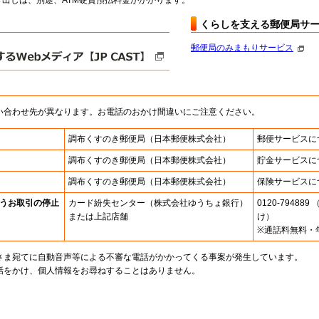
出しは、別途、ATM硬貨預払料金がかかります。
くらしを支える郵便局サ
郵便局のみまもりサービス
い合わせ先が異なります。お電話のおかけ間違いにご注意ください。
調布くすのき郵便局
（日本郵便株式会社）
郵便サービスに
調布くすのき郵便局
（日本郵便株式会社）
貯金サービスに
調布くすのき郵便局
（日本郵便株式会社）
保険サービスに
うお取引の停止
カード紛失センター
（株式会社ゆうちょ銀行）
0120-7948
または上記店舗
け）
※通話料無料・
さま宛てに自動音声等による不審な電話がかかってくる事案が発生しています。
話をかけ、個人情報をお尋ねすることはありません。
。