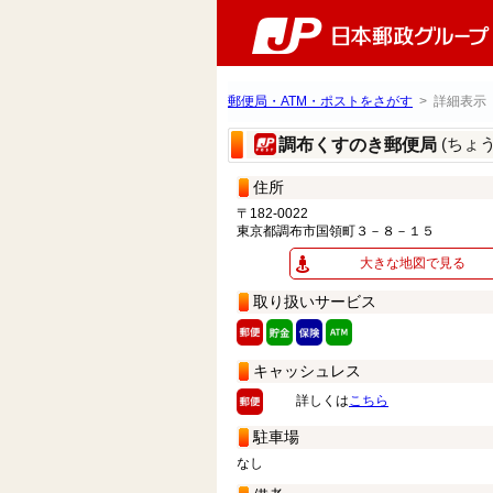
郵便局・ATM・ポストをさがす
> 詳細表示
(ちょ
調布くすのき郵便局
住所
〒182-0022
東京都調布市国領町３－８－１５
大きな地図で見る
取り扱いサービス
キャッシュレス
詳しくは
こちら
駐車場
なし