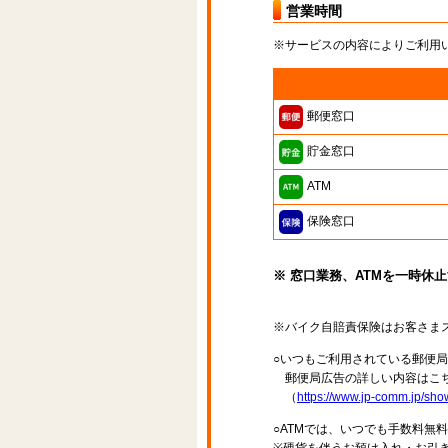
営業時間
※サービスの内容によりご利用
郵便窓口
貯金窓口
ATM
保険窓口
※ 窓口業務、ATMを一時休
※バイク自賠責保険はお客さま
○いつもご利用されている郵便
郵便局広告の詳しい内容はこち
（
https://www.jp-comm.jp/s
○ATMでは、いつでも手数料無