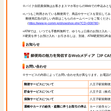
※バイク自賠責保険はお客さまスマホ等からのWebでの申込みと
○いつもご利用されている郵便局で、商品やサービスを宣伝してみ
郵便局広告の詳しい内容はこちらのホームページをご覧くださ
（
https://www.jp-comm.jp/showshop.php?CD=008780
）
○ATMでは、いつでも手数料無料で、ゆうちょ口座のお預け入れ
※硬貨を伴うお預け入れ・お引き出しは、別途、ATM硬貨預払料
お知らせ
お問い合わせ
※サービスの内容によってお問い合わせ先が異なります。お電話
郵便サービスについて
八王子駅前郵便
貯金サービスについて
八王子店
（株式
保険サービスについて
八王子駅前郵便
通帳やカードの紛失・盗難に伴うお取引の停止
カード紛失セン