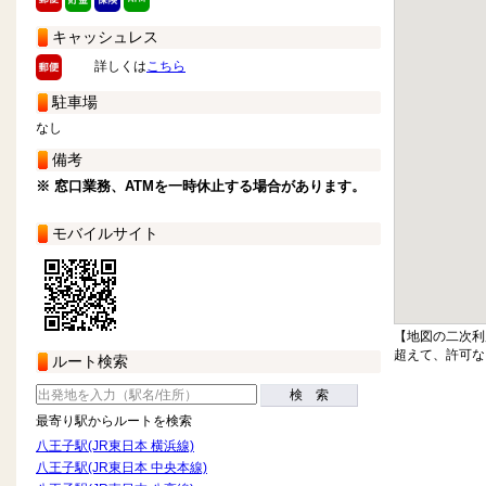
キャッシュレス
詳しくは
こちら
駐車場
なし
備考
※ 窓口業務、ATMを一時休止する場合があります。
モバイルサイト
【地図の二次利
超えて、許可な
ルート検索
検 索
最寄り駅からルートを検索
八王子駅(JR東日本 横浜線)
八王子駅(JR東日本 中央本線)