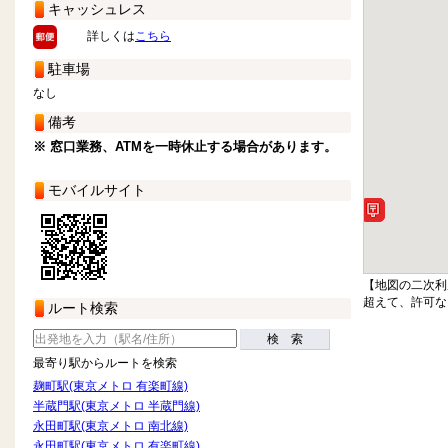
キャッシュレス
詳しくは
こちら
駐車場
なし
備考
※ 窓口業務、ATMを一時休止する場合があります。
モバイルサイト
【地図の二次利
超えて、許可な
ルート検索
検 索
最寄り駅からルートを検索
麹町駅(東京メトロ 有楽町線)
半蔵門駅(東京メトロ 半蔵門線)
永田町駅(東京メトロ 南北線)
永田町駅(東京メトロ 有楽町線)