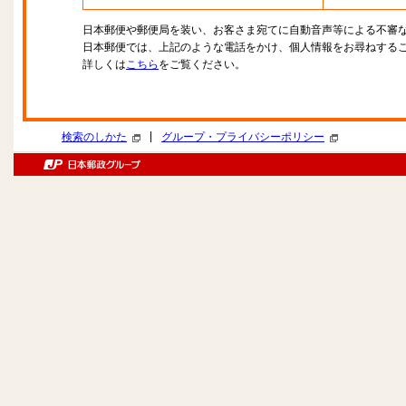
日本郵便や郵便局を装い、お客さま宛てに自動音声等による不審
日本郵便では、上記のような電話をかけ、個人情報をお尋ねする
詳しくは
こちら
をご覧ください。
|
検索のしかた
グループ・プライバシーポリシー