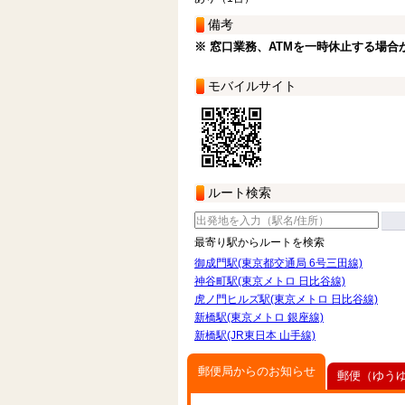
備考
※ 窓口業務、ATMを一時休止する場合
モバイルサイト
ルート検索
最寄り駅からルートを検索
御成門駅(東京都交通局 6号三田線)
神谷町駅(東京メトロ 日比谷線)
虎ノ門ヒルズ駅(東京メトロ 日比谷線)
新橋駅(東京メトロ 銀座線)
新橋駅(JR東日本 山手線)
郵便局からのお知らせ
郵便（ゆう