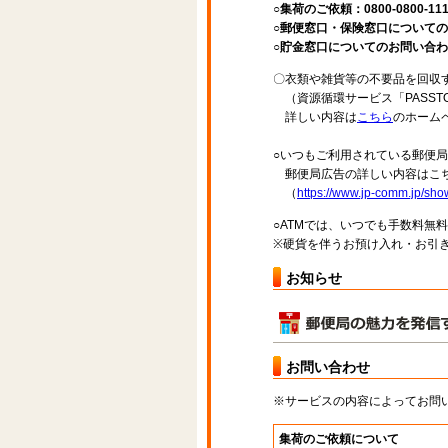
○集荷のご依頼：0800-0800-11
○郵便窓口・保険窓口についてのお問
○貯金窓口についてのお問い合わせ先：
〇衣類や雑貨等の不要品を回収
（資源循環サービス「PASST
詳しい内容は
こちら
のホーム
○いつもご利用されている郵便
郵便局広告の詳しい内容はこち
（
https://www.jp-comm.jp/s
○ATMでは、いつでも手数料無
※硬貨を伴うお預け入れ・お引き
お知らせ
お問い合わせ
※サービスの内容によってお問
集荷のご依頼について