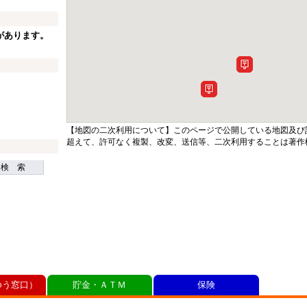
があります。
【地図の二次利用について】このページで公開している地図及び
超えて、許可なく複製、改変、送信等、二次利用することは著作
検 索
ゆう窓口）
貯金・ＡＴＭ
保険