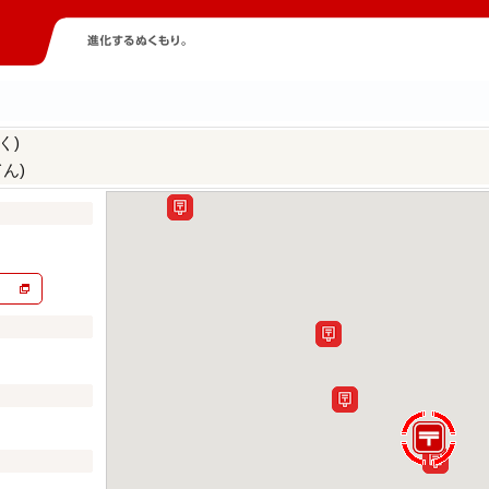
く)
ん)