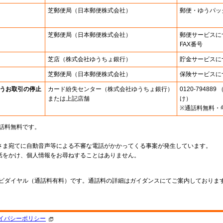
芝郵便局
（日本郵便株式会社）
郵便・ゆうパッ
芝郵便局
（日本郵便株式会社）
郵便サービスに
FAX番号
芝店
（株式会社ゆうちょ銀行）
貯金サービスに
芝郵便局
（日本郵便株式会社）
保険サービスに
うお取引の停止
カード紛失センター
（株式会社ゆうちょ銀行）
0120-7948
または上記店舗
け）
※通話料無料・
通話料無料です。
さま宛てに自動音声等による不審な電話がかかってくる事案が発生しています。
話をかけ、個人情報をお尋ねすることはありません。
。
ナビダイヤル（通話料有料）です。通話料の詳細はガイダンスにてご案内しておりま
イバシーポリシー