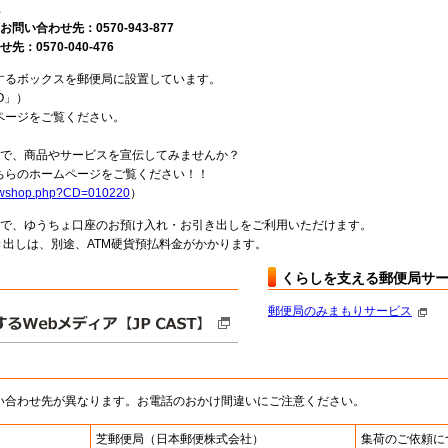
1
い合わせ先：0570-943-877
0570-040-476
するボックスを郵便局に設置しています。
O」）
ページをご覧ください。
局で、商品やサービスを宣伝してみませんか？
らのホームページをご覧ください！！
howshop.php?CD=010220
）
料で、ゆうちょ口座のお預け入れ・お引き出しをご利用いただけます。
出しは、別途、ATM硬貨預払料金がかかります。
くらしを支える郵便局サ
郵便局のみまもりサービス
い合わせ先が異なります。お電話のおかけ間違いにご注意ください。
芝郵便局
（日本郵便株式会社）
集荷のご依頼に