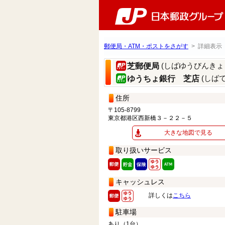
郵便局・ATM・ポストをさがす
> 詳細表示
(しばゆうびんきょ
芝郵便局
(しばて
ゆうちょ銀行 芝店
住所
〒105-8799
東京都港区西新橋３－２２－５
大きな地図で見る
取り扱いサービス
キャッシュレス
詳しくは
こちら
駐車場
あり（1台）