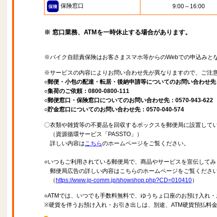
保険窓口
9:00～16:00
※ 窓口業務、ATMを一時休止する場合があります。
※バイク自賠責保険はお客さまスマホ等からのWebでの申込みと
※サービスの内容によりお問い合わせ先が異なりますので、ご注
○郵便・小包の配達・転居・後納申請等についてのお問い合わせ先：057
○集荷のご依頼：0800-0800-111
○郵便窓口・保険窓口についてのお問い合わせ先：0570-943-622
○貯金窓口についてのお問い合わせ先：0570-040-574
〇衣類や雑貨等の不要品を回収するボックスを郵便局に設置して
（資源循環サービス「PASSTO」）
詳しい内容は
こちら
のホームページをご覧ください。
○いつもご利用されている郵便局で、商品やサービスを宣伝してみ
郵便局広告の詳しい内容はこちらのホームページをご覧くださ
（
https://www.jp-comm.jp/showshop.php?CD=010410
）
○ATMでは、いつでも手数料無料で、ゆうちょ口座のお預け入れ
※硬貨を伴うお預け入れ・お引き出しは、別途、ATM硬貨預払料