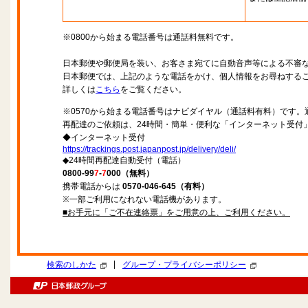
※0800から始まる電話番号は通話料無料です。
日本郵便や郵便局を装い、お客さま宛てに自動音声等による不審
日本郵便では、上記のような電話をかけ、個人情報をお尋ねする
詳しくは
こちら
をご覧ください。
※0570から始まる電話番号はナビダイヤル（通話料有料）です
再配達のご依頼は、24時間・簡単・便利な「インターネット受付
◆インターネット受付
https://trackings.post.japanpost.jp/delivery/deli/
◆24時間再配達自動受付（電話）
0800-99
7
-
7
000（無料）
携帯電話からは
0570-046-645（有料）
※一部ご利用になれない電話機があります。
■お手元に「ご不在連絡票」をご用意の上、ご利用ください。
|
検索のしかた
グループ・プライバシーポリシー