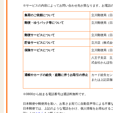
※サービスの内容によってお問い合わせ先が異なります。お電話
集荷のご依頼について
立川郵便局
（日
郵便・ゆうパック等について
立川郵便局
（日
郵便サービスについて
立川郵便局
（日
貯金サービスについて
立川店
（株式会
保険サービスについて
立川郵便局
（日
八王子支店 立
式会社かんぽ生
通帳やカードの紛失・盗難に伴うお取引の停止
カード紛失セン
または上記店舗
※0800から始まる電話番号は通話料無料です。
日本郵便や郵便局を装い、お客さま宛てに自動音声等による不審
日本郵便では、上記のような電話をかけ、個人情報をお尋ねする