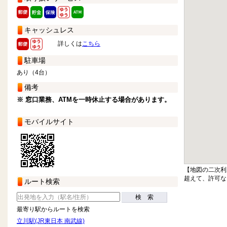
キャッシュレス
詳しくは
こちら
駐車場
あり（4台）
備考
※ 窓口業務、ATMを一時休止する場合があります。
モバイルサイト
【地図の二次利
超えて、許可な
ルート検索
検 索
最寄り駅からルートを検索
立川駅(JR東日本 南武線)