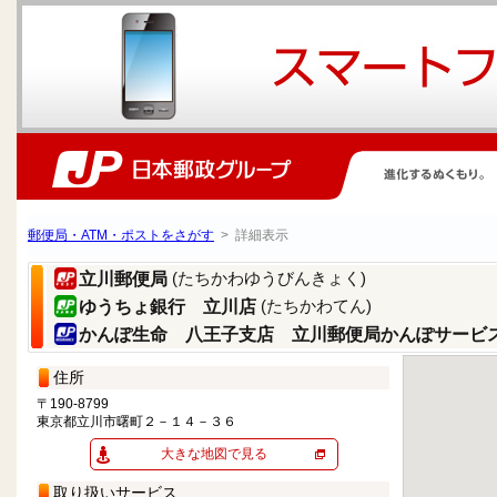
郵便局・ATM・ポストをさがす
> 詳細表示
(たちかわゆうびんきょく)
立川郵便局
(たちかわてん)
ゆうちょ銀行 立川店
かんぽ生命 八王子支店 立川郵便局かんぽサービ
住所
〒190-8799
東京都立川市曙町２－１４－３６
大きな地図で見る
取り扱いサービス