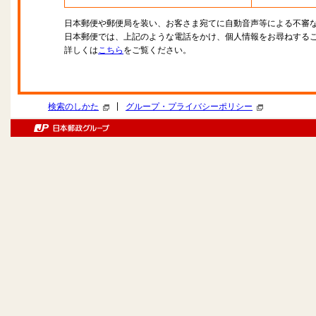
日本郵便や郵便局を装い、お客さま宛てに自動音声等による不審
日本郵便では、上記のような電話をかけ、個人情報をお尋ねする
詳しくは
こちら
をご覧ください。
|
検索のしかた
グループ・プライバシーポリシー