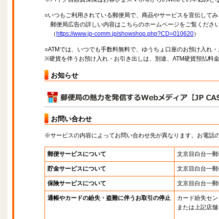
○いつもご利用されている郵便局で、商品やサービスを宣伝してみ
郵便局広告の詳しい内容はこちらのホームページをご覧くださ
（
https://www.jp-comm.jp/showshop.php?CD=010620
）
○ATMでは、いつでも手数料無料で、ゆうちょ口座のお預け入れ
※硬貨を伴うお預け入れ・お引き出しは、別途、ATM硬貨預払料
お知らせ
お問い合わせ
※サービスの内容によってお問い合わせ先が異なります。お電話
郵便サービスについて
文京目白台一郵
貯金サービスについて
文京目白台一郵
保険サービスについて
文京目白台一郵
通帳やカードの紛失・盗難に伴うお取引の停止
カード紛失セン
または上記店舗