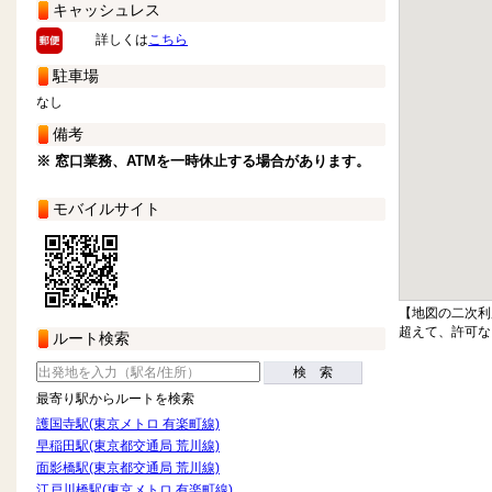
キャッシュレス
詳しくは
こちら
駐車場
なし
備考
※ 窓口業務、ATMを一時休止する場合があります。
モバイルサイト
【地図の二次利
超えて、許可な
ルート検索
検 索
最寄り駅からルートを検索
護国寺駅(東京メトロ 有楽町線)
早稲田駅(東京都交通局 荒川線)
面影橋駅(東京都交通局 荒川線)
江戸川橋駅(東京メトロ 有楽町線)