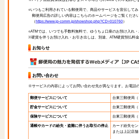
○いつもご利用されている郵便局で、商品やサービスを宣伝してみ
郵便局広告の詳しい内容はこちらのホームページをご覧くださ
（
https://www.jp-comm.jp/showshop.php?CD=010760
）
○ATMでは、いつでも手数料無料で、ゆうちょ口座のお預け入れ
※硬貨を伴うお預け入れ・お引き出しは、別途、ATM硬貨預払料
お知らせ
お問い合わせ
※サービスの内容によってお問い合わせ先が異なります。お電話
郵便サービスについて
台東三郵便局
（
貯金サービスについて
台東三郵便局
（
保険サービスについて
台東三郵便局
（
通帳やカードの紛失・盗難に伴うお取引の停止
カード紛失セン
または上記店舗