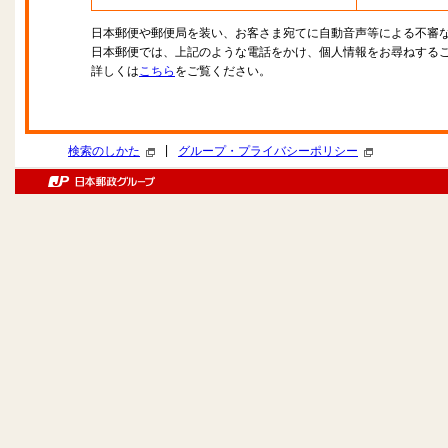
日本郵便や郵便局を装い、お客さま宛てに自動音声等による不審
日本郵便では、上記のような電話をかけ、個人情報をお尋ねする
詳しくは
こちら
をご覧ください。
|
検索のしかた
グループ・プライバシーポリシー