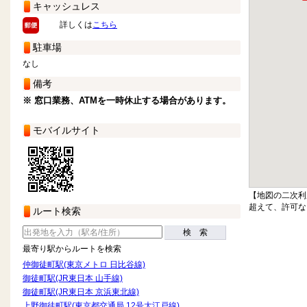
キャッシュレス
詳しくは
こちら
駐車場
なし
備考
※ 窓口業務、ATMを一時休止する場合があります。
モバイルサイト
【地図の二次利
超えて、許可な
ルート検索
検 索
最寄り駅からルートを検索
仲御徒町駅(東京メトロ 日比谷線)
御徒町駅(JR東日本 山手線)
御徒町駅(JR東日本 京浜東北線)
上野御徒町駅(東京都交通局 12号大江戸線)