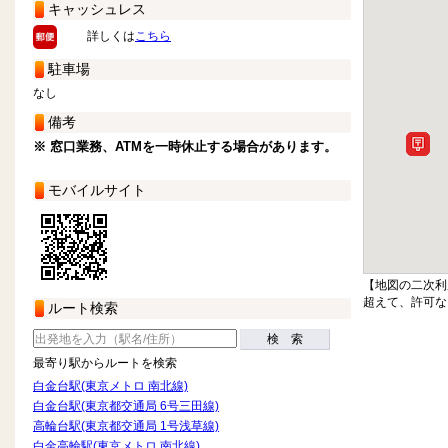
キャッシュレス
詳しくは
こちら
駐車場
なし
備考
※ 窓口業務、ATMを一時休止する場合があります。
モバイルサイト
【地図の二次利
超えて、許可な
ルート検索
検 索
最寄り駅からルートを検索
白金台駅(東京メトロ 南北線)
白金台駅(東京都交通局 6号三田線)
高輪台駅(東京都交通局 1号浅草線)
白金高輪駅(東京メトロ 南北線)