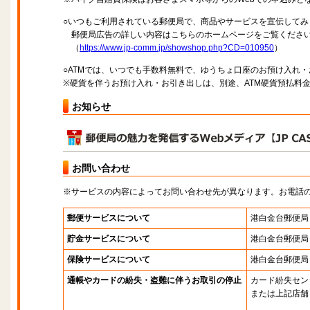
○いつもご利用されている郵便局で、商品やサービスを宣伝してみ
郵便局広告の詳しい内容はこちらのホームページをご覧くださ
（
https://www.jp-comm.jp/showshop.php?CD=010950
）
○ATMでは、いつでも手数料無料で、ゆうちょ口座のお預け入れ
※硬貨を伴うお預け入れ・お引き出しは、別途、ATM硬貨預払料
お知らせ
お問い合わせ
※サービスの内容によってお問い合わせ先が異なります。お電話
郵便サービスについて
港白金台郵便局
貯金サービスについて
港白金台郵便局
保険サービスについて
港白金台郵便局
通帳やカードの紛失・盗難に伴うお取引の停止
カード紛失セン
または上記店舗