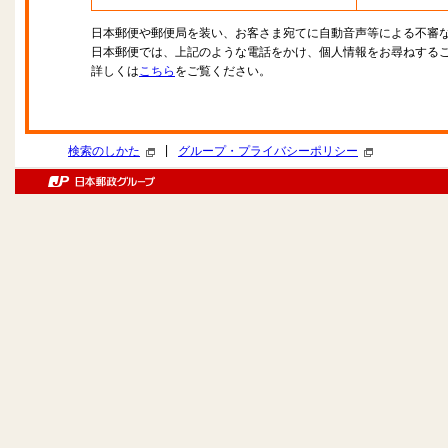
日本郵便や郵便局を装い、お客さま宛てに自動音声等による不審
日本郵便では、上記のような電話をかけ、個人情報をお尋ねする
詳しくは
こちら
をご覧ください。
|
検索のしかた
グループ・プライバシーポリシー