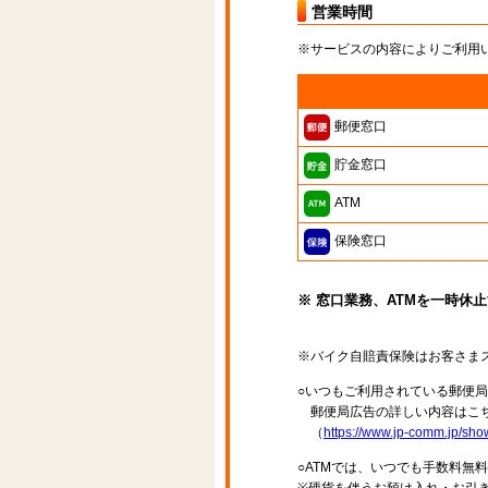
営業時間
※サービスの内容によりご利用
郵便窓口
貯金窓口
ATM
保険窓口
※ 窓口業務、ATMを一時休
※バイク自賠責保険はお客さま
○いつもご利用されている郵便
郵便局広告の詳しい内容はこち
（
https://www.jp-comm.jp/s
○ATMでは、いつでも手数料無