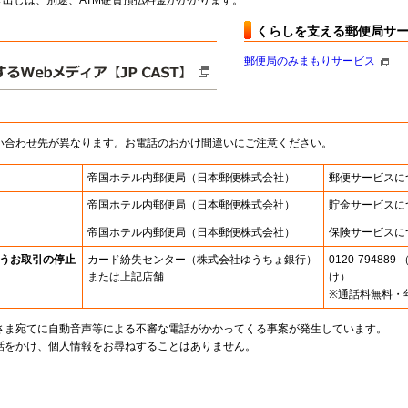
出しは、別途、ATM硬貨預払料金がかかります。
くらしを支える郵便局サ
郵便局のみまもりサービス
い合わせ先が異なります。お電話のおかけ間違いにご注意ください。
帝国ホテル内郵便局
（日本郵便株式会社）
郵便サービスに
帝国ホテル内郵便局
（日本郵便株式会社）
貯金サービスに
帝国ホテル内郵便局
（日本郵便株式会社）
保険サービスに
うお取引の停止
カード紛失センター
（株式会社ゆうちょ銀行）
0120-7948
または上記店舗
け）
※通話料無料・
さま宛てに自動音声等による不審な電話がかかってくる事案が発生しています。
話をかけ、個人情報をお尋ねすることはありません。
。