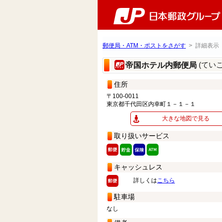
郵便局・ATM・ポストをさがす
> 詳細表示
(てい
帝国ホテル内郵便局
住所
〒100-0011
東京都千代田区内幸町１－１－１
大きな地図で見る
取り扱いサービス
キャッシュレス
詳しくは
こちら
駐車場
なし