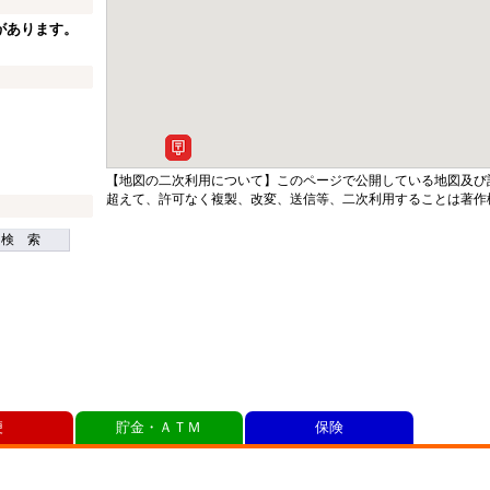
があります。
【地図の二次利用について】このページで公開している地図及び
超えて、許可なく複製、改変、送信等、二次利用することは著作
検 索
便
貯金・ＡＴＭ
保険