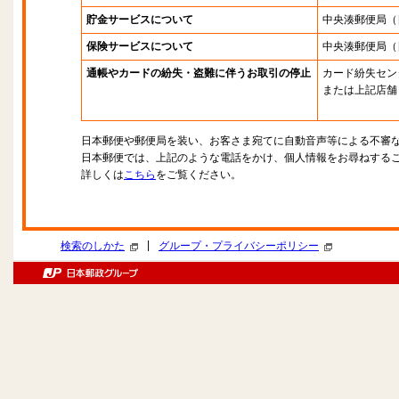
貯金サービスについて
中央湊郵便局
（
保険サービスについて
中央湊郵便局
（
通帳やカードの紛失・盗難に伴うお取引の停止
カード紛失セン
または上記店舗
日本郵便や郵便局を装い、お客さま宛てに自動音声等による不審
日本郵便では、上記のような電話をかけ、個人情報をお尋ねする
詳しくは
こちら
をご覧ください。
|
検索のしかた
グループ・プライバシーポリシー