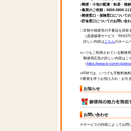
○郵便・小包の配達・転居・後納申
○集荷のご依頼：0800-0800-11
○郵便窓口・保険窓口についてのお問
○貯金窓口についてのお問い合わせ先：
〇衣類や雑貨等の不要品を回収
（資源循環サービス「PASST
詳しい内容は
こちら
のホーム
○いつもご利用されている郵便
郵便局広告の詳しい内容はこち
（
https://www.jp-comm.jp/s
○ATMでは、いつでも手数料無
※硬貨を伴うお預け入れ・お引き
お知らせ
お問い合わせ
※サービスの内容によってお問