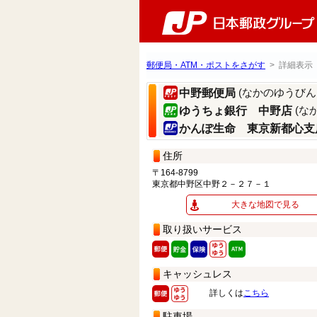
郵便局・ATM・ポストをさがす
> 詳細表示
(なかのゆうびん
中野郵便局
(な
ゆうちょ銀行 中野店
かんぽ生命 東京新都心支
住所
〒164-8799
東京都中野区中野２－２７－１
大きな地図で見る
取り扱いサービス
キャッシュレス
詳しくは
こちら
駐車場