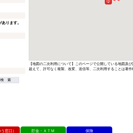
があります。
【地図の二次利用について】このページで公開している地図及び
超えて、許可なく複製、改変、送信等、二次利用することは著作
検 索
ゆう窓口）
貯金・ＡＴＭ
保険