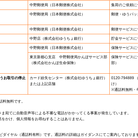
中野郵便局
（日本郵便株式会社）
集荷のご依頼に
中野郵便局
（日本郵便株式会社）
郵便・ゆうパッ
中野郵便局
（日本郵便株式会社）
郵便サービスに
中野店
（株式会社ゆうちょ銀行）
貯金サービスに
中野郵便局
（日本郵便株式会社）
保険サービスに
東京新都心支店 中野郵便局かんぽサービス部
保険サービスに
（株式会社かんぽ生命保険）
部）
うお取引の停止
カード紛失センター
（株式会社ゆうちょ銀行）
0120-7948
または上記店舗
け）
※通話料無料・
通話料無料です。
さま宛てに自動音声等による不審な電話がかかってくる事案が発生しています。
話をかけ、個人情報をお尋ねすることはありません。
。
ナビダイヤル（通話料有料）です。通話料の詳細はガイダンスにてご案内しておりま