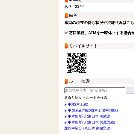
あり（23台）
備考
窓口の現在の待ち状況や混雑状況はこ
※ 窓口業務、ATMを一時休止する場合
モバイルサイト
ルート検索
最寄り駅からルートを検索
府中駅(京王線)
府中競馬正門前駅(京王 競馬場線)
府中本町駅(JR東日本 南武線)
府中本町駅(JR東日本 武蔵野線)
北府中駅(JR東日本 武蔵野線)