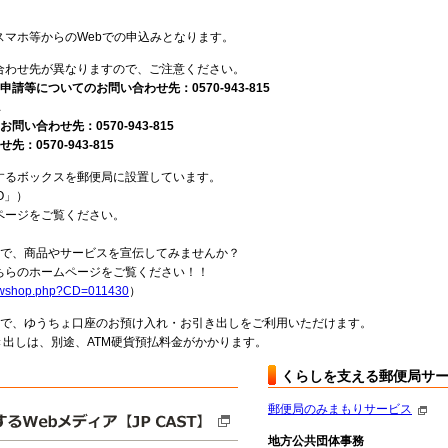
スマホ等からのWebでの申込みとなります。
合わせ先が異なりますので、ご注意ください。
請等についてのお問い合わせ先：0570-943-815
1
い合わせ先：0570-943-815
0570-943-815
するボックスを郵便局に設置しています。
O」）
ページをご覧ください。
局で、商品やサービスを宣伝してみませんか？
らのホームページをご覧ください！！
howshop.php?CD=011430
）
料で、ゆうちょ口座のお預け入れ・お引き出しをご利用いただけます。
出しは、別途、ATM硬貨預払料金がかかります。
くらしを支える郵便局サ
郵便局のみまもりサービス
地方公共団体事務