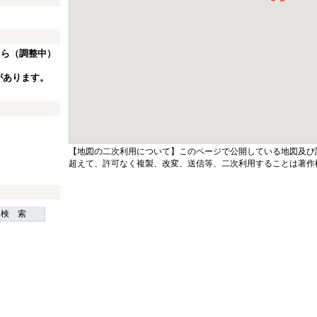
ちら（調整中）
があります。
【地図の二次利用について】このページで公開している地図及び
超えて、許可なく複製、改変、送信等、二次利用することは著作
検 索