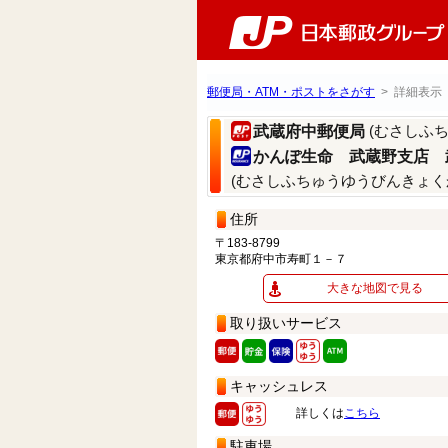
郵便局・ATM・ポストをさがす
> 詳細表示
(むさしふ
武蔵府中郵便局
かんぽ生命 武蔵野支店 
(むさしふちゅうゆうびんきょく
住所
〒183-8799
東京都府中市寿町１－７
大きな地図で見る
取り扱いサービス
キャッシュレス
詳しくは
こちら
駐車場