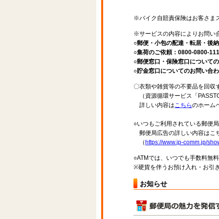
※バイク自賠責保険はお客さま
※サービスの内容によりお問い
○郵便・小包の配達・転居・後納申
○集荷のご依頼：0800-0800-11
○郵便窓口・保険窓口についてのお問
○貯金窓口についてのお問い合わせ先：
〇衣類や雑貨等の不要品を回収
（資源循環サービス「PASST
詳しい内容は
こちら
のホーム
○いつもご利用されている郵便
郵便局広告の詳しい内容はこち
（
https://www.jp-comm.jp/s
○ATMでは、いつでも手数料無
※硬貨を伴うお預け入れ・お引き
お知らせ