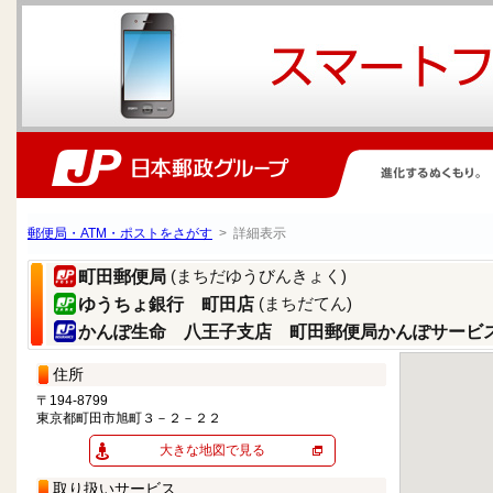
郵便局・ATM・ポストをさがす
> 詳細表示
(まちだゆうびんきょく)
町田郵便局
(まちだてん)
ゆうちょ銀行 町田店
かんぽ生命 八王子支店 町田郵便局かんぽサービ
住所
〒194-8799
東京都町田市旭町３－２－２２
大きな地図で見る
取り扱いサービス