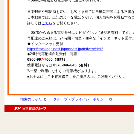
※0800から始まる電話番号は通話料無料です。
日本郵便や郵便局を装い、お客さま宛てに自動音声等による不審
日本郵便では、上記のような電話をかけ、個人情報をお尋ねする
詳しくは
こちら
をご覧ください。
※0570から始まる電話番号はナビダイヤル（通話料有料）です
再配達のご依頼は、24時間・簡単・便利な「インターネット受付
◆インターネット受付
https://trackings.post.japanpost.jp/delivery/deli/
◆24時間再配達自動受付（電話）
0800-99
7
-
7
000（無料）
携帯電話からは
0570-046-645（有料）
※一部ご利用になれない電話機があります。
■お手元に「ご不在連絡票」をご用意の上、ご利用ください。
|
検索のしかた
グループ・プライバシーポリシー