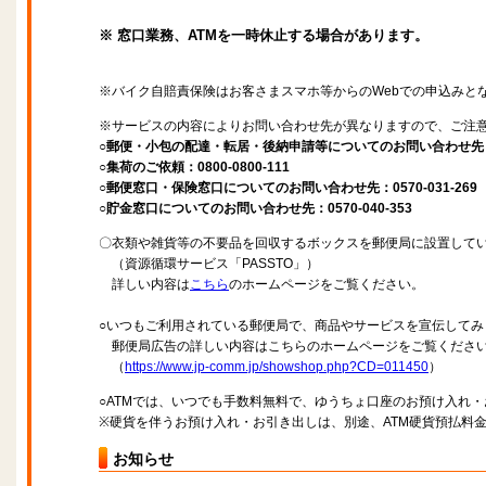
※ 窓口業務、ATMを一時休止する場合があります。
※バイク自賠責保険はお客さまスマホ等からのWebでの申込みと
※サービスの内容によりお問い合わせ先が異なりますので、ご注
○郵便・小包の配達・転居・後納申請等についてのお問い合わせ先：057
○集荷のご依頼：0800-0800-111
○郵便窓口・保険窓口についてのお問い合わせ先：0570-031-269
○貯金窓口についてのお問い合わせ先：0570-040-353
〇衣類や雑貨等の不要品を回収するボックスを郵便局に設置して
（資源循環サービス「PASSTO」）
詳しい内容は
こちら
のホームページをご覧ください。
○いつもご利用されている郵便局で、商品やサービスを宣伝してみ
郵便局広告の詳しい内容はこちらのホームページをご覧くださ
（
https://www.jp-comm.jp/showshop.php?CD=011450
）
○ATMでは、いつでも手数料無料で、ゆうちょ口座のお預け入れ
※硬貨を伴うお預け入れ・お引き出しは、別途、ATM硬貨預払料
お知らせ