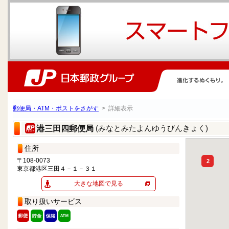
郵便局・ATM・ポストをさがす
> 詳細表示
(みなとみたよんゆうびんきょく)
港三田四郵便局
住所
〒108-0073
2
東京都港区三田４－１－３１
大きな地図で見る
取り扱いサービス