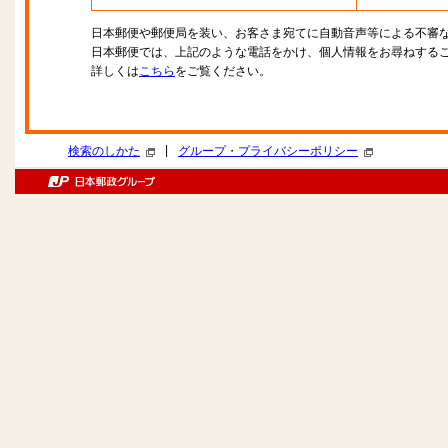
日本郵便や郵便局を装い、お客さま宛てに自動音声等による不審
日本郵便では、上記のような電話をかけ、個人情報をお尋ねする
詳しくは
こちら
をご覧ください。
|
検索のしかた
グループ・プライバシーポリシー