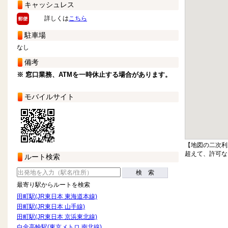
キャッシュレス
詳しくは
こちら
駐車場
なし
備考
※ 窓口業務、ATMを一時休止する場合があります。
モバイルサイト
【地図の二次利
超えて、許可な
ルート検索
検 索
最寄り駅からルートを検索
田町駅(JR東日本 東海道本線)
田町駅(JR東日本 山手線)
田町駅(JR東日本 京浜東北線)
白金高輪駅(東京メトロ 南北線)