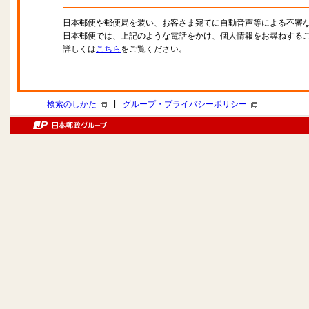
日本郵便や郵便局を装い、お客さま宛てに自動音声等による不審
日本郵便では、上記のような電話をかけ、個人情報をお尋ねする
詳しくは
こちら
をご覧ください。
|
検索のしかた
グループ・プライバシーポリシー