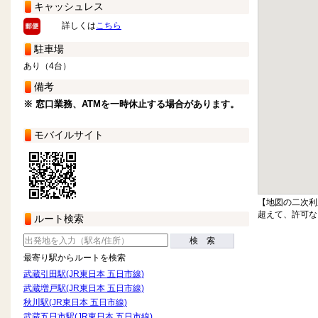
キャッシュレス
詳しくは
こちら
駐車場
あり（4台）
備考
※ 窓口業務、ATMを一時休止する場合があります。
モバイルサイト
【地図の二次利
超えて、許可な
ルート検索
検 索
最寄り駅からルートを検索
武蔵引田駅(JR東日本 五日市線)
武蔵増戸駅(JR東日本 五日市線)
秋川駅(JR東日本 五日市線)
武蔵五日市駅(JR東日本 五日市線)