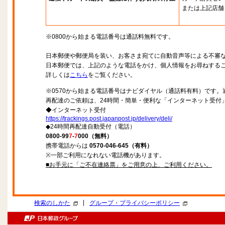
または上記店舗
※0800から始まる電話番号は通話料無料です。
日本郵便や郵便局を装い、お客さま宛てに自動音声等による不審
日本郵便では、上記のような電話をかけ、個人情報をお尋ねする
詳しくは
こちら
をご覧ください。
※0570から始まる電話番号はナビダイヤル（通話料有料）です
再配達のご依頼は、24時間・簡単・便利な「インターネット受付
◆インターネット受付
https://trackings.post.japanpost.jp/delivery/deli/
◆24時間再配達自動受付（電話）
0800-99
7
-
7
000（無料）
携帯電話からは
0570-046-645（有料）
※一部ご利用になれない電話機があります。
■お手元に「ご不在連絡票」をご用意の上、ご利用ください。
|
検索のしかた
グループ・プライバシーポリシー