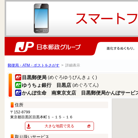
郵便局・ATM・ポストをさがす
> 詳細表示
(めぐろゆうびんきょく)
目黒郵便局
(めぐろてん)
ゆうちょ銀行 目黒店
かんぽ生命 南東京支店 目黒郵便局かんぽサービ
住所
〒152-8799
東京都目黒区目黒本町１－１５－１６
大きな地図で見る
取り扱いサービス