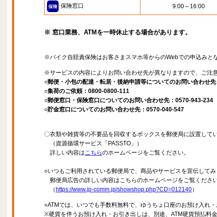
保険窓口
9:00～16:00
※ 窓口業務、ATMを一時休止する場合があります。
※バイク自賠責保険はお客さまスマホ等からのWebでの申込みと
※サービスの内容によりお問い合わせ先が異なりますので、ご注
○郵便・小包の配達・転居・後納申請等についてのお問い合わせ先：057
○集荷のご依頼：0800-0800-111
○郵便窓口・保険窓口についてのお問い合わせ先：0570-943-234
○貯金窓口についてのお問い合わせ先：0570-040-547
〇衣類や雑貨等の不要品を回収するボックスを郵便局に設置して
（資源循環サービス「PASSTO」）
詳しい内容は
こちら
のホームページをご覧ください。
○いつもご利用されている郵便局で、商品やサービスを宣伝してみ
郵便局広告の詳しい内容はこちらのホームページをご覧くださ
（
https://www.jp-comm.jp/showshop.php?CD=012140
）
○ATMでは、いつでも手数料無料で、ゆうちょ口座のお預け入れ
※硬貨を伴うお預け入れ・お引き出しは、別途、ATM硬貨預払料