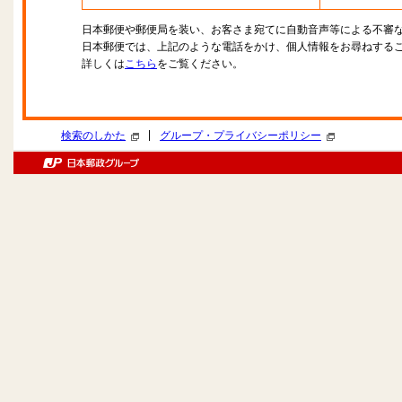
日本郵便や郵便局を装い、お客さま宛てに自動音声等による不審
日本郵便では、上記のような電話をかけ、個人情報をお尋ねする
詳しくは
こちら
をご覧ください。
|
検索のしかた
グループ・プライバシーポリシー