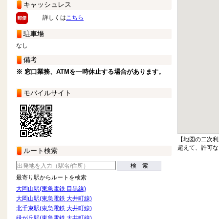
キャッシュレス
詳しくは
こちら
駐車場
なし
備考
※ 窓口業務、ATMを一時休止する場合があります。
モバイルサイト
【地図の二次利
超えて、許可な
ルート検索
検 索
最寄り駅からルートを検索
大岡山駅(東急電鉄 目黒線)
大岡山駅(東急電鉄 大井町線)
北千束駅(東急電鉄 大井町線)
緑が丘駅(東急電鉄 大井町線)