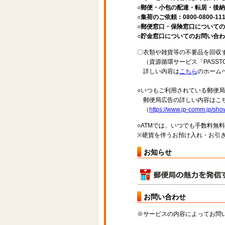
○郵便・小包の配達・転居・後納申
○集荷のご依頼：0800-0800-11
○郵便窓口・保険窓口についてのお問
○貯金窓口についてのお問い合わせ先：
〇衣類や雑貨等の不要品を回収
（資源循環サービス「PASST
詳しい内容は
こちら
のホーム
○いつもご利用されている郵便
郵便局広告の詳しい内容はこち
（
https://www.jp-comm.jp/s
○ATMでは、いつでも手数料無
※硬貨を伴うお預け入れ・お引き
お知らせ
お問い合わせ
※サービスの内容によってお問