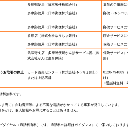
多摩郵便局
（日本郵便株式会社）
集荷のご依頼に
多摩郵便局
（日本郵便株式会社）
郵便・ゆうパッ
多摩郵便局
（日本郵便株式会社）
郵便サービスに
多摩店
（株式会社ゆうちょ銀行）
貯金サービスに
多摩郵便局
（日本郵便株式会社）
保険サービスに
武蔵野支店 多摩郵便局かんぽサービス部（株
保険サービスに
式会社かんぽ生命保険）
部）
うお取引の停止
カード紛失センター
（株式会社ゆうちょ銀行）
0120-7948
または上記店舗
け）
※通話料無料・
通話料無料です。
さま宛てに自動音声等による不審な電話がかかってくる事案が発生しています。
話をかけ、個人情報をお尋ねすることはありません。
。
ナビダイヤル（通話料有料）です。通話料の詳細はガイダンスにてご案内しておりま