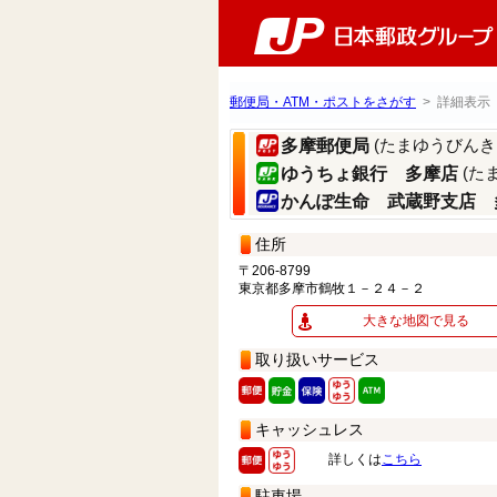
郵便局・ATM・ポストをさがす
> 詳細表示
(たまゆうびんき
多摩郵便局
(た
ゆうちょ銀行 多摩店
かんぽ生命 武蔵野支店 
住所
〒206-8799
東京都多摩市鶴牧１－２４－２
大きな地図で見る
取り扱いサービス
キャッシュレス
詳しくは
こちら
駐車場