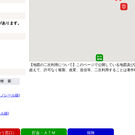
があります。
【地図の二次利用について】このページで公開している地図及び
超えて、許可なく複製、改変、送信等、二次利用することは著作
検 索
ノレール線)
ル線)
ゆう窓口）
貯金・ＡＴＭ
保険