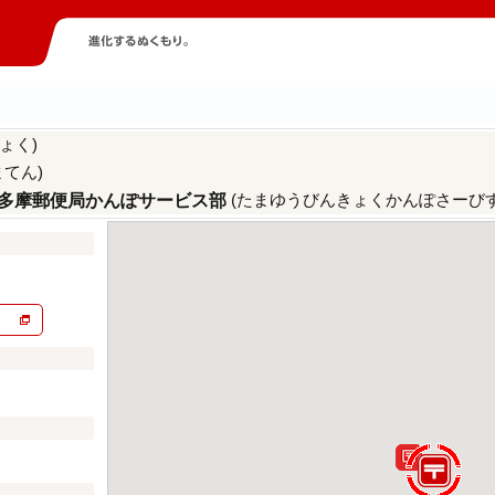
ょく)
まてん)
(たまゆうびんきょくかんぽさーびす
多摩郵便局かんぽサービス部