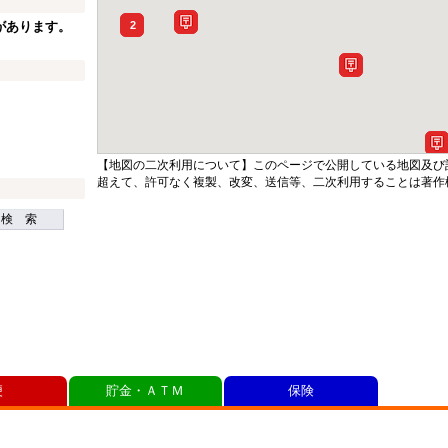
があります。
2
【地図の二次利用について】このページで公開している地図及び
超えて、許可なく複製、改変、送信等、二次利用することは著作
検 索
便
貯金・ＡＴＭ
保険