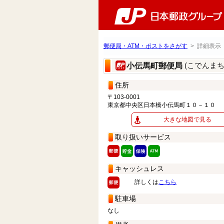
郵便局・ATM・ポストをさがす
> 詳細表示
(こでんま
小伝馬町郵便局
住所
〒103-0001
東京都中央区日本橋小伝馬町１０－１０
大きな地図で見る
取り扱いサービス
キャッシュレス
詳しくは
こちら
駐車場
なし