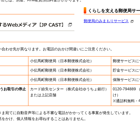
出しは、別途、ATM硬貨預払料金がかかります。
くらしを支える郵便局サ
郵便局のみまもりサービス
い合わせ先が異なります。お電話のおかけ間違いにご注意ください。
小伝馬町郵便局
（日本郵便株式会社）
郵便サービスに
小伝馬町郵便局
（日本郵便株式会社）
貯金サービスに
小伝馬町郵便局
（日本郵便株式会社）
保険サービスに
うお取引の停止
カード紛失センター
（株式会社ゆうちょ銀行）
0120-7948
または上記店舗
け）
※通話料無料・
さま宛てに自動音声等による不審な電話がかかってくる事案が発生しています。
話をかけ、個人情報をお尋ねすることはありません。
。