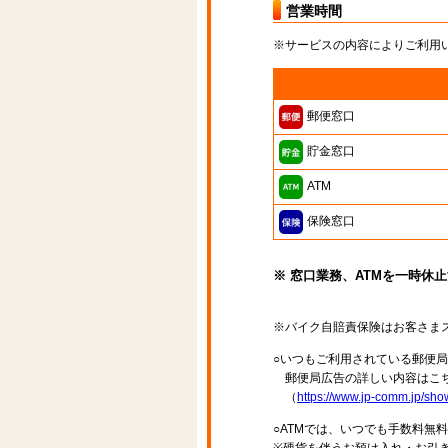
営業時間
※サービスの内容によりご利用
郵便窓口
貯金窓口
ATM
保険窓口
※ 窓口業務、ATMを一時休
※バイク自賠責保険はお客さま
○いつもご利用されている郵便
郵便局広告の詳しい内容はこち
（
https://www.jp-comm.jp/s
○ATMでは、いつでも手数料無