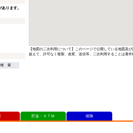
があります。
【地図の二次利用について】このページで公開している地図及び
超えて、許可なく複製、改変、送信等、二次利用することは著作
検 索
便
貯金・ＡＴＭ
保険