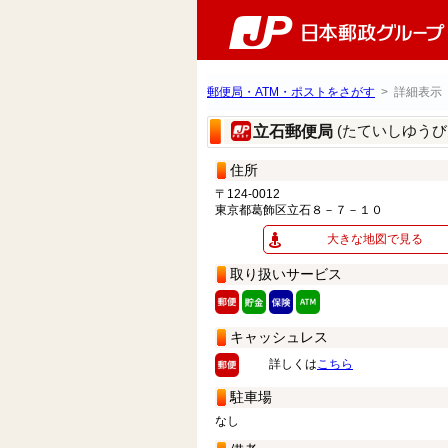
郵便局・ATM・ポストをさがす
> 詳細表示
(たていしゆうび
立石郵便局
住所
〒124-0012
東京都葛飾区立石８－７－１０
大きな地図で見る
取り扱いサービス
キャッシュレス
詳しくは
こちら
駐車場
なし