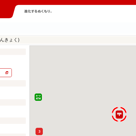
んきょく)
3