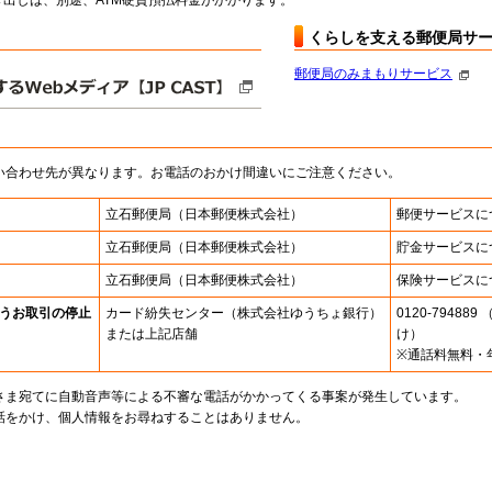
出しは、別途、ATM硬貨預払料金がかかります。
くらしを支える郵便局サ
郵便局のみまもりサービス
い合わせ先が異なります。お電話のおかけ間違いにご注意ください。
立石郵便局
（日本郵便株式会社）
郵便サービスに
立石郵便局
（日本郵便株式会社）
貯金サービスに
立石郵便局
（日本郵便株式会社）
保険サービスに
うお取引の停止
カード紛失センター
（株式会社ゆうちょ銀行）
0120-7948
または上記店舗
け）
※通話料無料・
さま宛てに自動音声等による不審な電話がかかってくる事案が発生しています。
話をかけ、個人情報をお尋ねすることはありません。
。