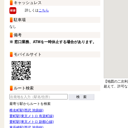
キャッシュレス
詳しくは
こちら
駐車場
なし
備考
※ 窓口業務、ATMを一時休止する場合があります。
モバイルサイト
【地図の二次利
超えて、許可な
ルート検索
検 索
最寄り駅からルートを検索
椎名町駅(西武 池袋線)
要町駅(東京メトロ 有楽町線)
要町駅(東京メトロ 副都心線)
東長崎駅(西武 池袋線)