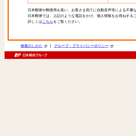
日本郵便や郵便局を装い、お客さま宛てに自動音声等による不審
日本郵便では、上記のような電話をかけ、個人情報をお尋ねする
詳しくは
こちら
をご覧ください。
|
検索のしかた
グループ・プライバシーポリシー