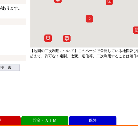
があります。
2
【地図の二次利用について】このページで公開している地図及び
超えて、許可なく複製、改変、送信等、二次利用することは著作
検 索
便
貯金・ＡＴＭ
保険