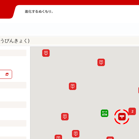
うびんきょく)
2