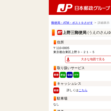
郵便局・ATM・ポストをさがす
> 詳細表示
(うえのさんゆ
上野三郵便局
住所
〒110-0005
東京都台東区上野３－２１－５
大きな地図で見る
取り扱いサービス
キャッシュレス
詳しくは
こちら
駐車場
なし