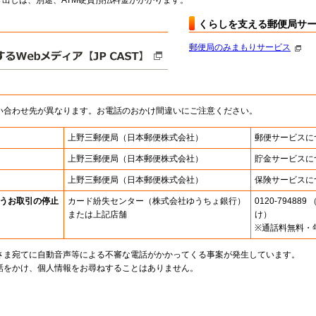
出しは、別途、ATM硬貨預払料金がかかります。
くらしを支える郵便局サ
郵便局のみまもりサービス
い合わせ先が異なります。お電話のおかけ間違いにご注意ください。
上野三郵便局
（日本郵便株式会社）
郵便サービスに
上野三郵便局
（日本郵便株式会社）
貯金サービスに
上野三郵便局
（日本郵便株式会社）
保険サービスに
うお取引の停止
カード紛失センター
（株式会社ゆうちょ銀行）
0120-7948
または上記店舗
け）
※通話料無料・
さま宛てに自動音声等による不審な電話がかかってくる事案が発生しています。
話をかけ、個人情報をお尋ねすることはありません。
。