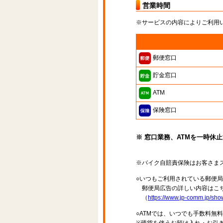
営業時間
※サービスの内容によりご利用
郵便窓口
貯金窓口
ATM
保険窓口
※ 窓口業務、ATMを一時休
※バイク自賠責保険はお客さま
○いつもご利用されている郵便
郵便局広告の詳しい内容はこち
（
https://www.jp-comm.jp/s
○ATMでは、いつでも手数料無