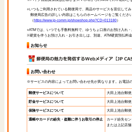
○いつもご利用されている郵便局で、商品やサービスを宣伝してみ
郵便局広告の詳しい内容はこちらのホームページをご覧くださ
（
https://www.jp-comm.jp/showshop.php?CD=013180
）
○ATMでは、いつでも手数料無料で、ゆうちょ口座のお預け入れ
※硬貨を伴うお預け入れ・お引き出しは、別途、ATM硬貨預払料
お知らせ
お問い合わせ
※サービスの内容によってお問い合わせ先が異なります。お電話
郵便サービスについて
大田上池台郵便
貯金サービスについて
大田上池台郵便
保険サービスについて
大田上池台郵便
通帳やカードの紛失・盗難に伴うお取引の停止
カード紛失セン
または上記店舗