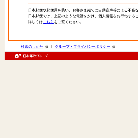
日本郵便や郵便局を装い、お客さま宛てに自動音声等による不審
日本郵便では、上記のような電話をかけ、個人情報をお尋ねする
詳しくは
こちら
をご覧ください。
|
検索のしかた
グループ・プライバシーポリシー