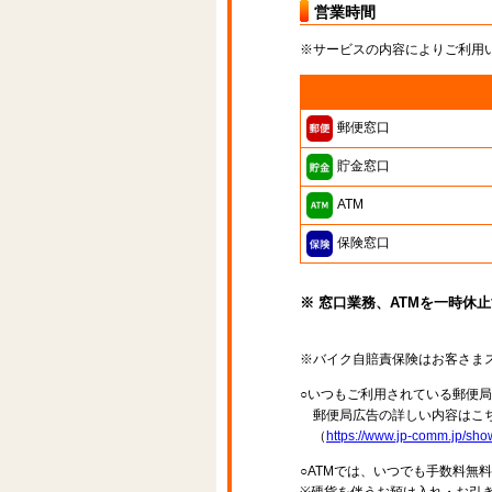
営業時間
※サービスの内容によりご利用
郵便窓口
貯金窓口
ATM
保険窓口
※ 窓口業務、ATMを一時休
※バイク自賠責保険はお客さま
○いつもご利用されている郵便
郵便局広告の詳しい内容はこち
（
https://www.jp-comm.jp/s
○ATMでは、いつでも手数料無