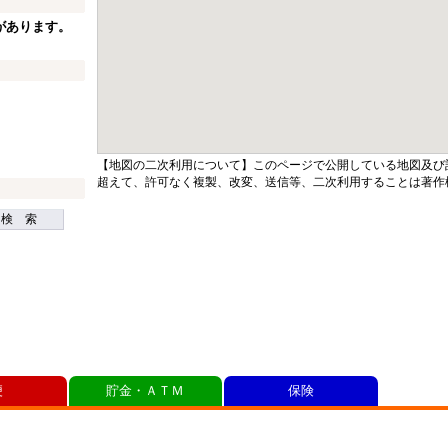
があります。
【地図の二次利用について】このページで公開している地図及び
超えて、許可なく複製、改変、送信等、二次利用することは著作
検 索
便
貯金・ＡＴＭ
保険