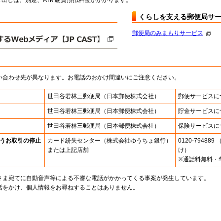
出しは、別途、ATM硬貨預払料金がかかります。
くらしを支える郵便局サ
郵便局のみまもりサービス
い合わせ先が異なります。お電話のおかけ間違いにご注意ください。
世田谷若林三郵便局
（日本郵便株式会社）
郵便サービスに
世田谷若林三郵便局
（日本郵便株式会社）
貯金サービスに
世田谷若林三郵便局
（日本郵便株式会社）
保険サービスに
うお取引の停止
カード紛失センター
（株式会社ゆうちょ銀行）
0120-7948
または上記店舗
け）
※通話料無料・
さま宛てに自動音声等による不審な電話がかかってくる事案が発生しています。
話をかけ、個人情報をお尋ねすることはありません。
。