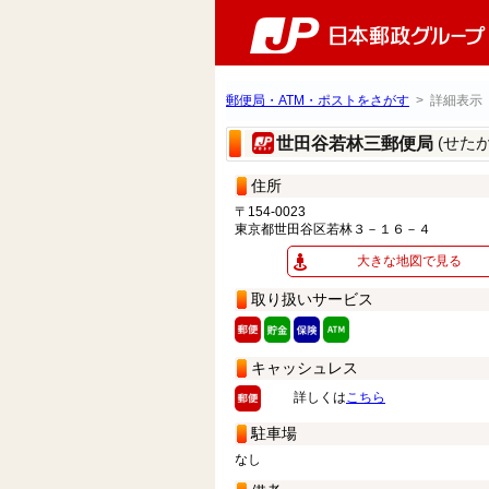
郵便局・ATM・ポストをさがす
> 詳細表示
(せた
世田谷若林三郵便局
住所
〒154-0023
東京都世田谷区若林３－１６－４
大きな地図で見る
取り扱いサービス
キャッシュレス
詳しくは
こちら
駐車場
なし