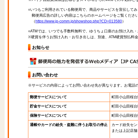
○いつもご利用されている郵便局で、商品やサービスを宣伝してみ
郵便局広告の詳しい内容はこちらのホームページをご覧くださ
（
https://www.jp-comm.jp/showshop.php?CD=013580
）
○ATMでは、いつでも手数料無料で、ゆうちょ口座のお預け入れ
※硬貨を伴うお預け入れ・お引き出しは、別途、ATM硬貨預払料
お知らせ
お問い合わせ
※サービスの内容によってお問い合わせ先が異なります。お電話
郵便サービスについて
町田小山田桜台
貯金サービスについて
町田小山田桜台
保険サービスについて
町田小山田桜台
通帳やカードの紛失・盗難に伴うお取引の停止
カード紛失セン
または上記店舗