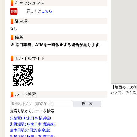
キャッシュレス
詳しくは
こちら
駐車場
なし
備考
※ 窓口業務、ATMを一時休止する場合があります。
モバイルサイト
【地図の二次利
超えて、許可な
ルート検索
検 索
最寄り駅からルートを検索
矢部駅(JR東日本 横浜線)
淵野辺駅(JR東日本 横浜線)
唐木田駅(小田急 多摩線)
相模原駅(JR東日本 横浜線)