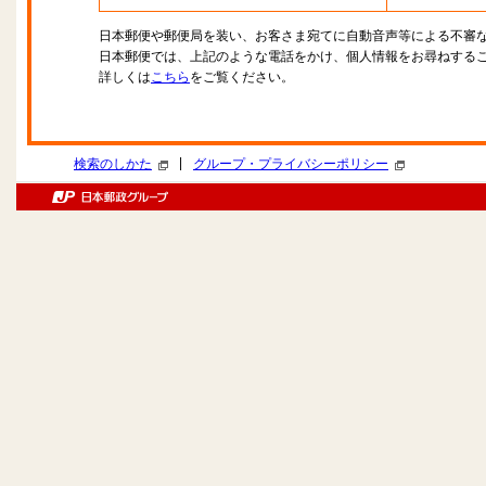
日本郵便や郵便局を装い、お客さま宛てに自動音声等による不審
日本郵便では、上記のような電話をかけ、個人情報をお尋ねする
詳しくは
こちら
をご覧ください。
|
検索のしかた
グループ・プライバシーポリシー