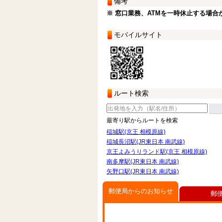
備考
※ 窓口業務、ATMを一時休止する場合
モバイルサイト
ルート検索
最寄り駅からルートを検索
稲城駅(京王 相模原線)
稲城長沼駅(JR東日本 南武線)
京王よみうりランド駅(京王 相模原線)
南多摩駅(JR東日本 南武線)
矢野口駅(JR東日本 南武線)
郵便局からのお知らせ
郵