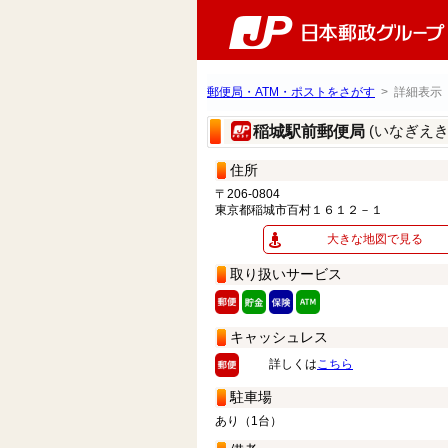
郵便局・ATM・ポストをさがす
> 詳細表示
(いなぎえ
稲城駅前郵便局
住所
〒206-0804
東京都稲城市百村１６１２－１
大きな地図で見る
取り扱いサービス
キャッシュレス
詳しくは
こちら
駐車場
あり（1台）