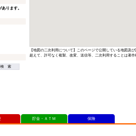
があります。
【地図の二次利用について】このページで公開している地図及び
超えて、許可なく複製、改変、送信等、二次利用することは著作
検 索
便
貯金・ＡＴＭ
保険