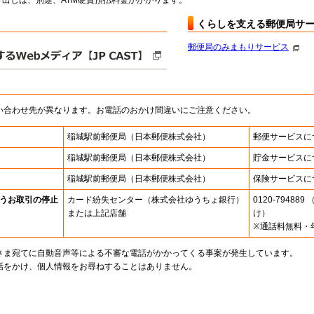
出しは、別途、ATM硬貨預払料金がかかります。
くらしを支える郵便局サ
郵便局のみまもりサービス
い合わせ先が異なります。お電話のおかけ間違いにご注意ください。
稲城駅前郵便局
（日本郵便株式会社）
郵便サービスに
稲城駅前郵便局
（日本郵便株式会社）
貯金サービスに
稲城駅前郵便局
（日本郵便株式会社）
保険サービスに
うお取引の停止
カード紛失センター
（株式会社ゆうちょ銀行）
0120-7948
または上記店舗
け）
※通話料無料・
さま宛てに自動音声等による不審な電話がかかってくる事案が発生しています。
話をかけ、個人情報をお尋ねすることはありません。
。