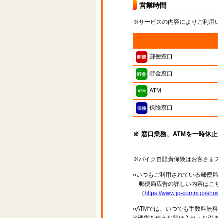
営業時間
※サービスの内容によりご利用
郵便窓口
貯金窓口
ATM
保険窓口
※ 窓口業務、ATMを一時休
※バイク自賠責保険はお客さま
○いつもご利用されている郵便
郵便局広告の詳しい内容はこち
（
https://www.jp-comm.jp/s
○ATMでは、いつでも手数料無