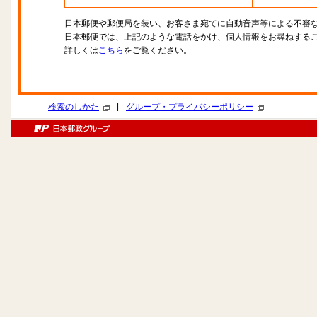
日本郵便や郵便局を装い、お客さま宛てに自動音声等による不審
日本郵便では、上記のような電話をかけ、個人情報をお尋ねする
詳しくは
こちら
をご覧ください。
|
検索のしかた
グループ・プライバシーポリシー