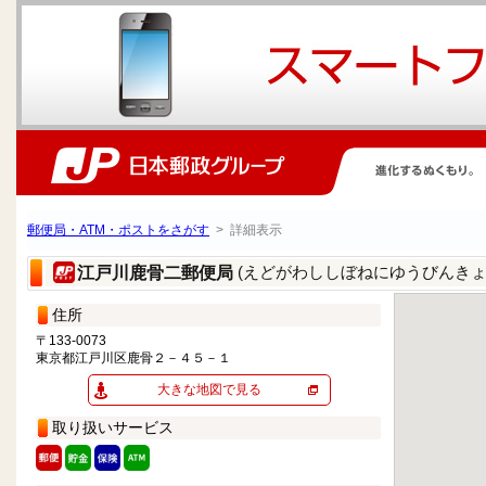
郵便局・ATM・ポストをさがす
> 詳細表示
(えどがわししぼねにゆうびんきょ
江戸川鹿骨二郵便局
住所
〒133-0073
東京都江戸川区鹿骨２－４５－１
大きな地図で見る
取り扱いサービス