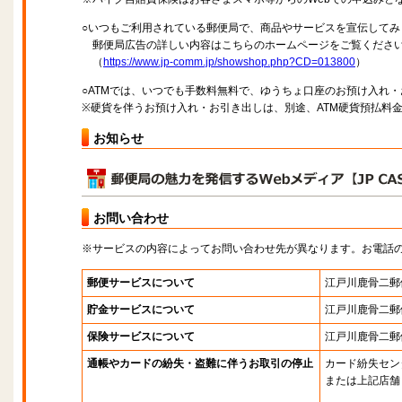
○いつもご利用されている郵便局で、商品やサービスを宣伝してみ
郵便局広告の詳しい内容はこちらのホームページをご覧くださ
（
https://www.jp-comm.jp/showshop.php?CD=013800
）
○ATMでは、いつでも手数料無料で、ゆうちょ口座のお預け入れ
※硬貨を伴うお預け入れ・お引き出しは、別途、ATM硬貨預払料
お知らせ
お問い合わせ
※サービスの内容によってお問い合わせ先が異なります。お電話
郵便サービスについて
江戸川鹿骨二郵
貯金サービスについて
江戸川鹿骨二郵
保険サービスについて
江戸川鹿骨二郵
通帳やカードの紛失・盗難に伴うお取引の停止
カード紛失セン
または上記店舗