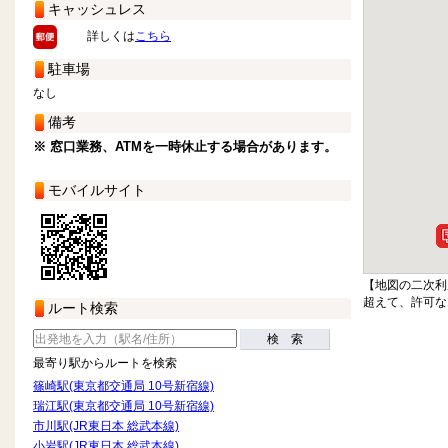
キャッシュレス
詳しくは
こちら
駐車場
なし
備考
※ 窓口業務、ATMを一時休止する場合があります。
モバイルサイト
【地図の二次利
超えて、許可な
ルート検索
検 索
最寄り駅からルートを検索
篠崎駅(東京都交通局 10号新宿線)
瑞江駅(東京都交通局 10号新宿線)
市川駅(JR東日本 総武本線)
小岩駅(JR東日本 総武本線)