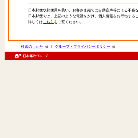
日本郵便や郵便局を装い、お客さま宛てに自動音声等による不審
日本郵便では、上記のような電話をかけ、個人情報をお尋ねする
詳しくは
こちら
をご覧ください。
|
検索のしかた
グループ・プライバシーポリシー