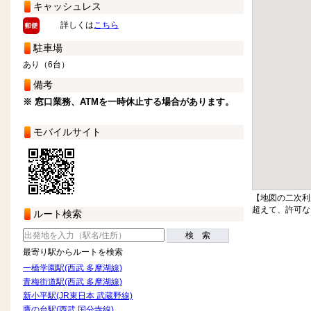
キャッシュレス
詳しくは
こちら
駐車場
あり（6台）
備考
※ 窓口業務、ATMを一時休止する場合があります。
モバイルサイト
【地図の二次利
超えて、許可な
ルート検索
検 索
最寄り駅からルートを検索
一橋学園駅(西武 多摩湖線)
青梅街道駅(西武 多摩湖線)
新小平駅(JR東日本 武蔵野線)
鷹の台駅(西武 国分寺線)