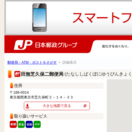
郵便局・ATM・ポストをさがす
> 詳細表示
(たなししばくぼにゆうびんきょく
田無芝久保二郵便局
住所
〒188-0014
東京都西東京市芝久保町２－１４－３３
大きな地図で見る
取り扱いサービス