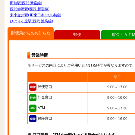
田無駅(西武 新宿線)
西武柳沢駅(西武 新宿線)
東小金井駅(JR東日本 中央本線)
ひばりヶ丘駅(西武 池袋線)
郵便局からのお知らせ
郵便
貯金・ＡＴ
営業時間
※サービスの内容によりご利用いただける時間が異なりますので
平日
郵便窓口
9:00～17:00
貯金窓口
9:00～16:00
ATM
9:00～17:30
保険窓口
9:00～16:00
※ 窓口業務、ATMを一時休止する場合があります。