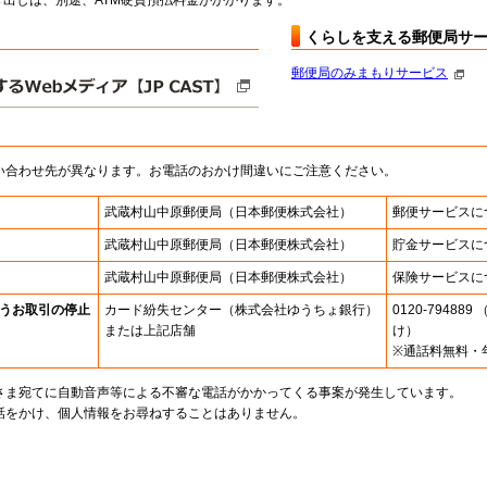
出しは、別途、ATM硬貨預払料金がかかります。
くらしを支える郵便局サ
郵便局のみまもりサービス
い合わせ先が異なります。お電話のおかけ間違いにご注意ください。
武蔵村山中原郵便局
（日本郵便株式会社）
郵便サービスに
武蔵村山中原郵便局
（日本郵便株式会社）
貯金サービスに
武蔵村山中原郵便局
（日本郵便株式会社）
保険サービスに
うお取引の停止
カード紛失センター
（株式会社ゆうちょ銀行）
0120-7948
または上記店舗
け）
※通話料無料・
さま宛てに自動音声等による不審な電話がかかってくる事案が発生しています。
話をかけ、個人情報をお尋ねすることはありません。
。