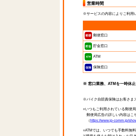
営業時間
※サービスの内容によりご利用
郵便窓口
貯金窓口
ATM
保険窓口
※ 窓口業務、ATMを一時休
※バイク自賠責保険はお客さま
○いつもご利用されている郵便
郵便局広告の詳しい内容はこち
（
https://www.jp-comm.jp/s
○ATMでは、いつでも手数料無