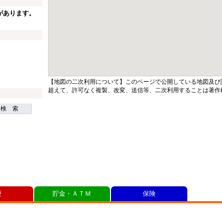
があります。
【地図の二次利用について】このページで公開している地図及び
超えて、許可なく複製、改変、送信等、二次利用することは著作
検 索
便
貯金・ＡＴＭ
保険