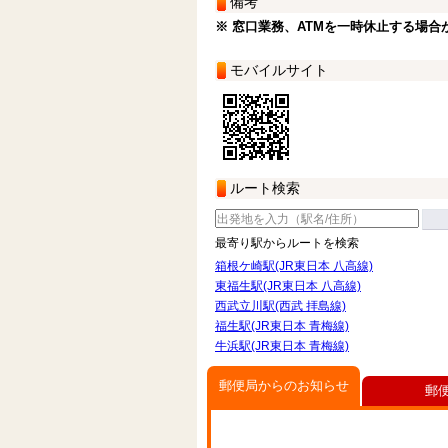
備考
※ 窓口業務、ATMを一時休止する場合
モバイルサイト
ルート検索
最寄り駅からルートを検索
箱根ケ崎駅(JR東日本 八高線)
東福生駅(JR東日本 八高線)
西武立川駅(西武 拝島線)
福生駅(JR東日本 青梅線)
牛浜駅(JR東日本 青梅線)
郵便局からのお知らせ
郵