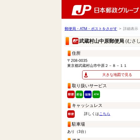
郵便局・ATM・ポストをさがす
> 詳細表示
(むさ
武蔵村山中原郵便局
住所
〒208-0035
東京都武蔵村山市中原２－８－１１
大きな地図で見る
取り扱いサービス
キャッシュレス
詳しくは
こちら
駐車場
あり（3台）