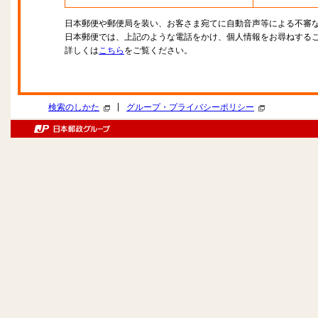
日本郵便や郵便局を装い、お客さま宛てに自動音声等による不審
日本郵便では、上記のような電話をかけ、個人情報をお尋ねする
詳しくは
こちら
をご覧ください。
|
検索のしかた
グループ・プライバシーポリシー