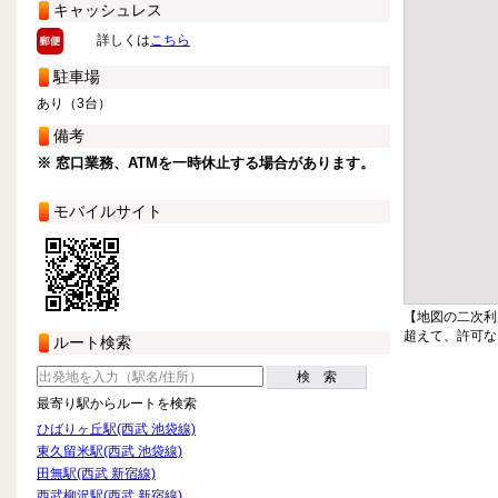
キャッシュレス
詳しくは
こちら
駐車場
あり（3台）
備考
※ 窓口業務、ATMを一時休止する場合があります。
モバイルサイト
【地図の二次利
超えて、許可な
ルート検索
検 索
最寄り駅からルートを検索
ひばりヶ丘駅(西武 池袋線)
東久留米駅(西武 池袋線)
田無駅(西武 新宿線)
西武柳沢駅(西武 新宿線)