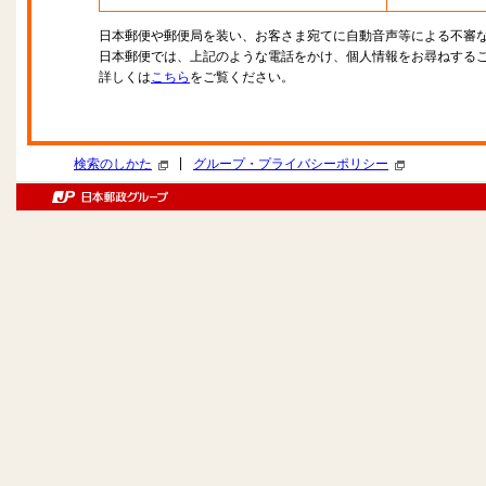
日本郵便や郵便局を装い、お客さま宛てに自動音声等による不審
日本郵便では、上記のような電話をかけ、個人情報をお尋ねする
詳しくは
こちら
をご覧ください。
|
検索のしかた
グループ・プライバシーポリシー