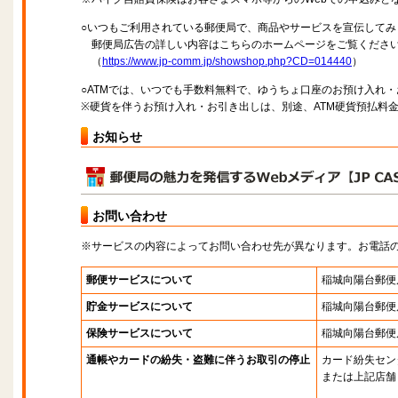
○いつもご利用されている郵便局で、商品やサービスを宣伝してみ
郵便局広告の詳しい内容はこちらのホームページをご覧くださ
（
https://www.jp-comm.jp/showshop.php?CD=014440
）
○ATMでは、いつでも手数料無料で、ゆうちょ口座のお預け入れ
※硬貨を伴うお預け入れ・お引き出しは、別途、ATM硬貨預払料
お知らせ
お問い合わせ
※サービスの内容によってお問い合わせ先が異なります。お電話
郵便サービスについて
稲城向陽台郵便
貯金サービスについて
稲城向陽台郵便
保険サービスについて
稲城向陽台郵便
通帳やカードの紛失・盗難に伴うお取引の停止
カード紛失セン
または上記店舗