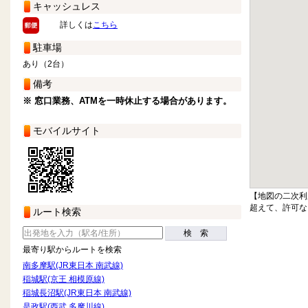
キャッシュレス
詳しくは
こちら
駐車場
あり（2台）
備考
※ 窓口業務、ATMを一時休止する場合があります。
モバイルサイト
【地図の二次利
超えて、許可な
ルート検索
検 索
最寄り駅からルートを検索
南多摩駅(JR東日本 南武線)
稲城駅(京王 相模原線)
稲城長沼駅(JR東日本 南武線)
是政駅(西武 多摩川線)