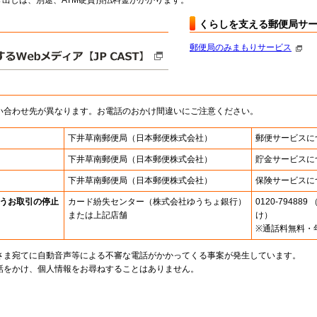
出しは、別途、ATM硬貨預払料金がかかります。
くらしを支える郵便局サ
郵便局のみまもりサービス
い合わせ先が異なります。お電話のおかけ間違いにご注意ください。
下井草南郵便局
（日本郵便株式会社）
郵便サービスに
下井草南郵便局
（日本郵便株式会社）
貯金サービスに
下井草南郵便局
（日本郵便株式会社）
保険サービスに
うお取引の停止
カード紛失センター
（株式会社ゆうちょ銀行）
0120-7948
または上記店舗
け）
※通話料無料・
さま宛てに自動音声等による不審な電話がかかってくる事案が発生しています。
話をかけ、個人情報をお尋ねすることはありません。
。