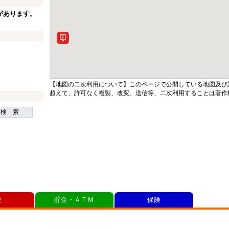
があります。
【地図の二次利用について】このページで公開している地図及び
超えて、許可なく複製、改変、送信等、二次利用することは著作
検 索
便
貯金・ＡＴＭ
保険