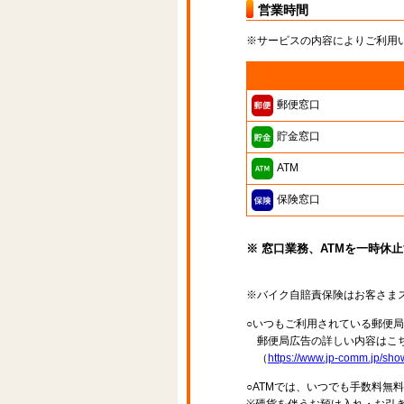
営業時間
※サービスの内容によりご利用
郵便窓口
貯金窓口
ATM
保険窓口
※ 窓口業務、ATMを一時休
※バイク自賠責保険はお客さま
○いつもご利用されている郵便
郵便局広告の詳しい内容はこち
（
https://www.jp-comm.jp/s
○ATMでは、いつでも手数料無