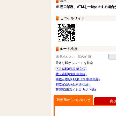
備考
※ 窓口業務、ATMを一時休止する場合
モバイルサイト
ルート検索
最寄り駅からルートを検索
下井草駅(西武 新宿線)
鷺ノ宮駅(西武 新宿線)
阿佐ヶ谷駅(JR東日本 中央本線)
都立家政駅(西武 新宿線)
荻窪駅(東京メトロ 丸ノ内線)
郵便局からのお知らせ
郵