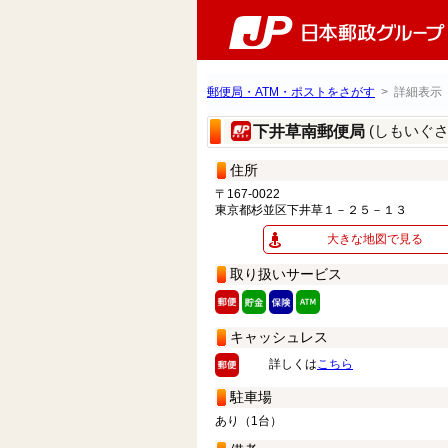
郵便局・ATM・ポストをさがす
> 詳細表示
(しもいぐ
下井草南郵便局
住所
〒167-0022
東京都杉並区下井草１－２５－１３
大きな地図で見る
取り扱いサービス
キャッシュレス
詳しくは
こちら
駐車場
あり（1台）